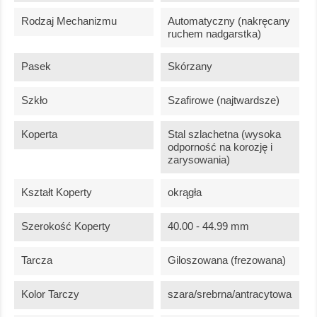
Rodzaj Mechanizmu
Automatyczny (nakręcany
ruchem nadgarstka)
Pasek
Skórzany
Szkło
Szafirowe (najtwardsze)
Koperta
Stal szlachetna (wysoka
odporność na korozję i
zarysowania)
Kształt Koperty
okrągła
Szerokość Koperty
40.00 - 44.99 mm
Tarcza
Giloszowana (frezowana)
Kolor Tarczy
szara/srebrna/antracytowa