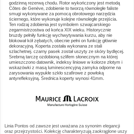
godzinną rezerwą chodu. Rotor wykończony jest metodą
Côtes de Genève, zdobienie to tworzą równoległe faliste
smugi wykonywane za pomocą obrotowego narzędzia
ściernego, które wykonuje kolejne równoległe przejścia.
Ten rodzaj zdobienia jest symbolem szwajcarskiego
zegarmistrzostwa od końca XIX wieku. Historycznie
bruzdy pełniły funkcję wychwytywania kurzu, aby nie
blokował kół zębatych, obecnie pełni on funkcję głównie
dekoracyjną. Koperta została wykonana ze stali
szlachetnej. czarny pasek został uszyty ze skóry bydlęcej.
Srebrną tarczę ozdobioną szlifem słonecznym na której
umieszczono datownik, indeksy liniowe w kolorze złotym i
wskazówki z masą luminescencyjną zamyka odporne na
zarysowania wypukłe szkło szafirowe z powłoką
antyrefleksyjną. Średnica koperty wynosi 41mm.
Linia Pontos od zawsze jest uważana za synonim elegancji
oraz przejrzystości. Kolekcję charakteryzują zaokrąglone uszy