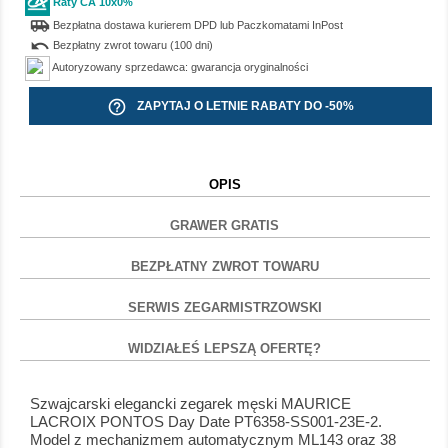
Raty CA 10x0%
airport_shuttle
Bezpłatna dostawa kurierem DPD lub Paczkomatami InPost
undo
Bezpłatny zwrot towaru (100 dni)
Autoryzowany sprzedawca: gwarancja oryginalności
help_outline
ZAPYTAJ O LETNIE RABATY DO -50%
OPIS
GRAWER GRATIS
BEZPŁATNY ZWROT TOWARU
SERWIS ZEGARMISTRZOWSKI
WIDZIAŁEŚ LEPSZĄ OFERTĘ?
Szwajcarski elegancki zegarek męski MAURICE
LACROIX PONTOS Day Date PT6358-SS001-23E-2.
Model z mechanizmem automatycznym ML143 oraz 38