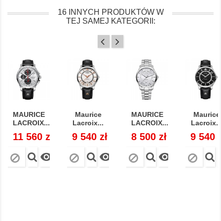
16 INNYCH PRODUKTÓW W
TEJ SAMEJ KATEGORII:
MAURICE
Maurice
MAURICE
Maurice
LACROIX...
Lacroix...
LACROIX...
Lacroix..
Cena
11 560 zł
Cena
9 540 zł
Cena
8 500 zł
Cena
9 540 


