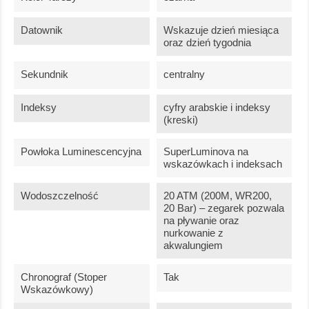
Datownik
Wskazuje dzień miesiąca
oraz dzień tygodnia
Sekundnik
centralny
Indeksy
cyfry arabskie i indeksy
(kreski)
Powłoka Luminescencyjna
SuperLuminova na
wskazówkach i indeksach
Wodoszczelność
20 ATM (200M, WR200,
20 Bar) – zegarek pozwala
na pływanie oraz
nurkowanie z
akwalungiem
Chronograf (stoper
Tak
Wskazówkowy)