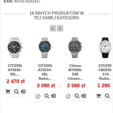
EAN:
4974374291417
16 INNYCH PRODUKTÓW W
TEJ SAMEJ KATEGORII:
CITIZEN
CITIZEN
Citizen
CITIZEN
AT9030-
AT8234-
BY3006-
CB0250-
55L...
85L
53E
17A
Radio...
Citizen...
Radio...
Cena
2 470 zł
Cena
3 090 zł
Cena
2 590 zł
Cena
1 290 


