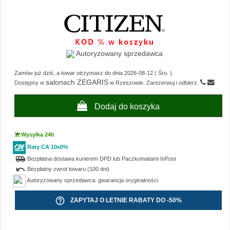
Autoryzowany sprzedawca
Zamów już dziś, a towar otrzymasz do dnia
2026-08-12
(
Śro.
).
salonach ZEGARIS
Dostępny w
w Rzeszowie. Zarezerwuj i odbierz.
Dodaj do koszyka
Wysyłka 24h
Raty CA 10x0%
airport_shuttle
Bezpłatna dostawa kurierem DPD lub Paczkomatami InPost
undo
Bezpłatny zwrot towaru (100 dni)
Autoryzowany sprzedawca: gwarancja oryginalności
help_outline
ZAPYTAJ O LETNIE RABATY DO -50%