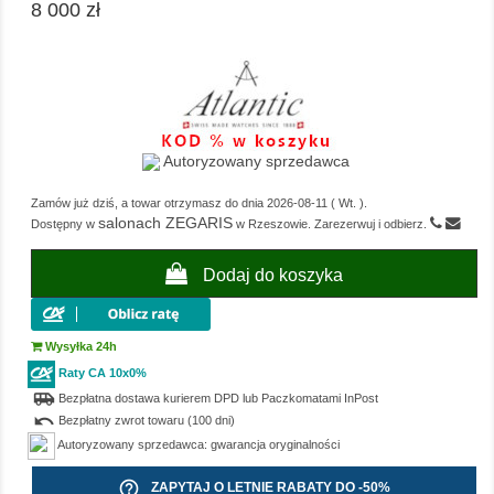
8 000 zł
Autoryzowany sprzedawca
Zamów już dziś, a towar otrzymasz do dnia
2026-08-11
(
Wt.
).
salonach ZEGARIS
Dostępny w
w Rzeszowie. Zarezerwuj i odbierz.
Dodaj do koszyka
Wysyłka 24h
Raty CA 10x0%
airport_shuttle
Bezpłatna dostawa kurierem DPD lub Paczkomatami InPost
undo
Bezpłatny zwrot towaru (100 dni)
Autoryzowany sprzedawca: gwarancja oryginalności
help_outline
ZAPYTAJ O LETNIE RABATY DO -50%