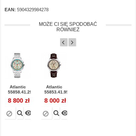
EAN:
5904329984278
MOŻE CI SIĘ SPODOBAĆ
RÓWNIEŻ
Atlantic
Atlantic
55858.41.29LE...
55853.41.95...
Cena
8 800 zł
Cena
8 000 zł

