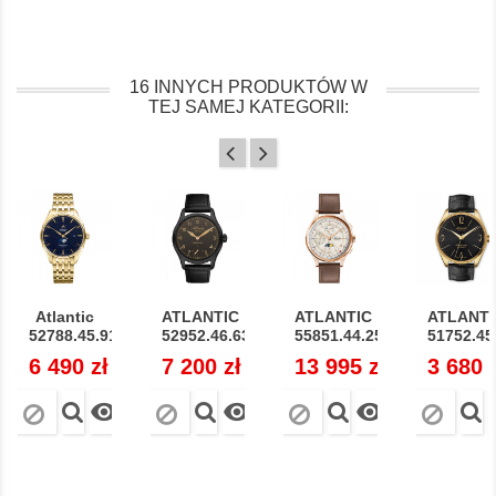
16 INNYCH PRODUKTÓW W
TEJ SAMEJ KATEGORII:
Atlantic
ATLANTIC
ATLANTIC
ATLANTI
52788.45.91...
52952.46.63R...
55851.44.25...
51752.45.
Cena
6 490 zł
Cena
7 200 zł
Cena
13 995 zł
Cena
3 680 


