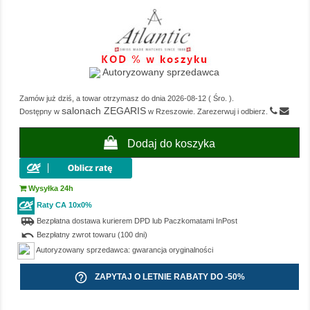
Autoryzowany sprzedawca
Zamów już dziś, a towar otrzymasz do dnia
2026-08-12
(
Śro.
).
salonach ZEGARIS
Dostępny w
w Rzeszowie. Zarezerwuj i odbierz.
Dodaj do koszyka
Wysyłka 24h
Raty CA 10x0%
airport_shuttle
Bezpłatna dostawa kurierem DPD lub Paczkomatami InPost
undo
Bezpłatny zwrot towaru (100 dni)
Autoryzowany sprzedawca: gwarancja oryginalności
help_outline
ZAPYTAJ O LETNIE RABATY DO -50%