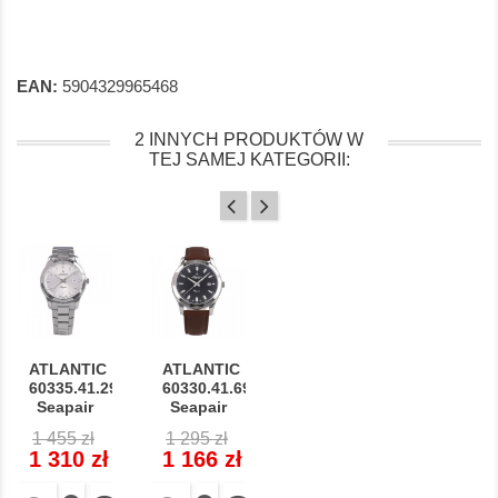
EAN:
5904329965468
2 INNYCH PRODUKTÓW W
TEJ SAMEJ KATEGORII:
ATLANTIC
ATLANTIC
60335.41.29
60330.41.69
Seapair
Seapair
Cena
Cena
Cena
Cena
1 455 zł
1 295 zł
regularna
regularna
1 310 zł
1 166 zł