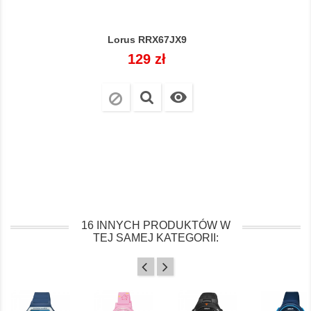
Lorus RRX67JX9
Cena
129 zł

16 INNYCH PRODUKTÓW W
TEJ SAMEJ KATEGORII: