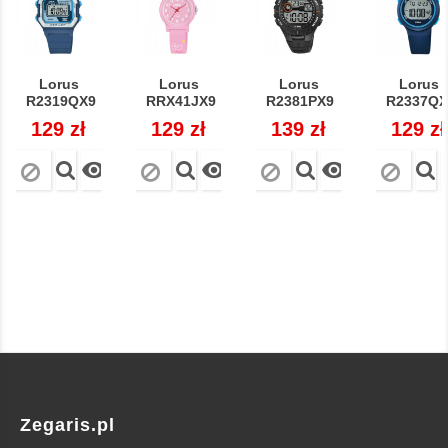
Lorus
Lorus
Lorus
Lorus
R2319QX9
RRX41JX9
R2381PX9
R2337QX
Cena
129 zł
Cena
129 zł
Cena
139 zł
Cena
129 zł



Zegaris.pl