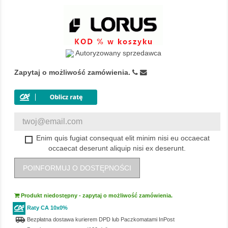
Autoryzowany sprzedawca
Zapytaj o możliwość zamówienia.
Enim quis fugiat consequat elit minim nisi eu occaecat
occaecat deserunt aliquip nisi ex deserunt.
POINFORMUJ O DOSTĘPNOŚCI
Produkt niedostępny - zapytaj o możliwość zamówienia.
Raty CA 10x0%
airport_shuttle
Bezpłatna dostawa kurierem DPD lub Paczkomatami InPost