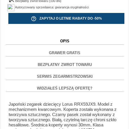
undo
Bezpłatny zwrot towaru (100 dni)
Autoryzowany sprzedawca: gwarancja oryginalności
help_outline
ZAPYTAJ O LETNIE RABATY DO -50%
OPIS
GRAWER GRATIS
BEZPŁATNY ZWROT TOWARU
SERWIS ZEGARMISTRZOWSKI
WIDZIAŁEŚ LEPSZĄ OFERTĘ?
Japoński zegarek dziecięcy Lorus RRX59JX9. Model z
mechanizmem kwarcowym. Koperta została wykonana z
tworzywa sztucznego. Czarny pasek został wykonany z
tworzywa sztucznego. Białą, czytelną tarczę chroni szkło
hesalitowe. Średnica koperty wynosi 30mm. Klasa