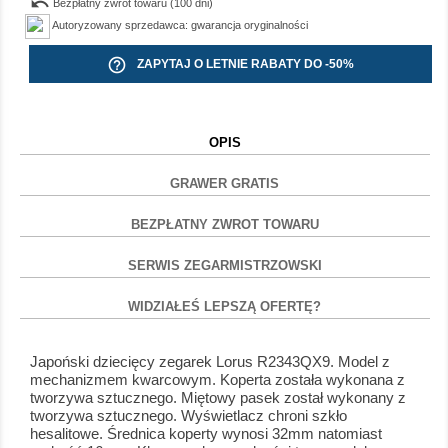
undo
Bezpłatny zwrot towaru (100 dni)
Autoryzowany sprzedawca: gwarancja oryginalności
help_outline
ZAPYTAJ O LETNIE RABATY DO -50%
OPIS
GRAWER GRATIS
BEZPŁATNY ZWROT TOWARU
SERWIS ZEGARMISTRZOWSKI
WIDZIAŁEŚ LEPSZĄ OFERTĘ?
Japoński dziecięcy zegarek Lorus R2343QX9. Model z
mechanizmem kwarcowym. Koperta została wykonana z
tworzywa sztucznego. Miętowy pasek został wykonany z
tworzywa sztucznego. Wyświetlacz chroni szkło
hesalitowe. Średnica koperty wynosi 32mm natomiast