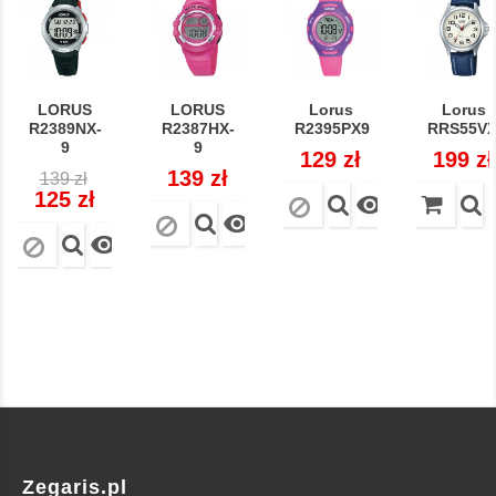
LORUS
LORUS
Lorus
Lorus
R2389NX-
R2387HX-
R2395PX9
RRS55V
9
9
Cena
129 zł
Cena
199 zł
Cena
Cena
Cena
139 zł
139 zł
regularna
125 zł



Zegaris.pl