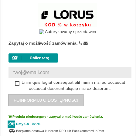
Autoryzowany sprzedawca
Zapytaj o możliwość zamówienia.
Enim quis fugiat consequat elit minim nisi eu occaecat
occaecat deserunt aliquip nisi ex deserunt.
POINFORMUJ O DOSTĘPNOŚCI
Produkt niedostępny - zapytaj o możliwość zamówienia.
Raty CA 10x0%
airport_shuttle
Bezpłatna dostawa kurierem DPD lub Paczkomatami InPost