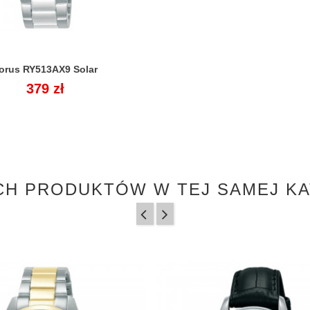
orus RY513AX9 Solar

Cena
379 zł
CH PRODUKTÓW W TEJ SAMEJ KA