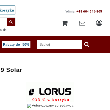
Infolinia:
+48 604 516 865
0 dni
Rabaty do -50%
9 Solar
Autoryzowany sprzedawca