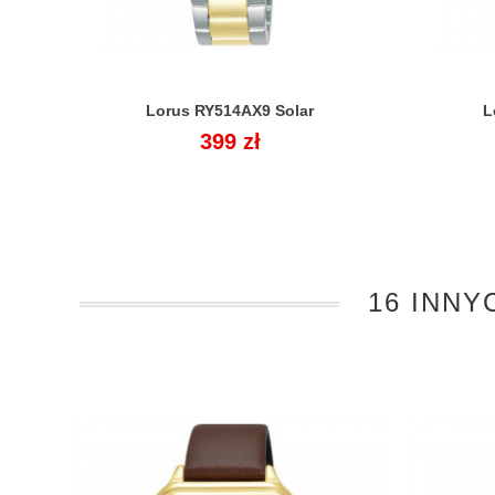
Lorus RY514AX9 Solar
L

Cena
399 zł
16 INNY