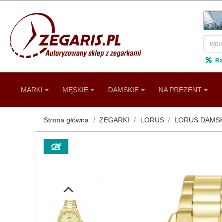
R
MARKI
MĘSKIE
DAMSKIE
NA PREZENT
Strona główna
ZEGARKI
LORUS
LORUS DAMS