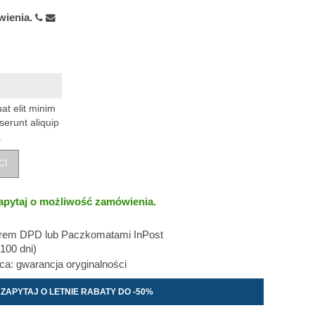
wienia.
at elit minim
serunt aliquip
.
CI
apytaj o możliwość zamówienia.
erem DPD lub Paczkomatami InPost
100 dni)
: gwarancja oryginalności
ZAPYTAJ O LETNIE RABATY DO -50%