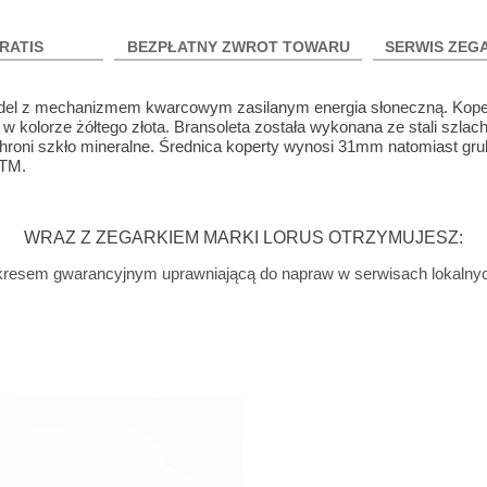
RATIS
BEZPŁATNY ZWROT TOWARU
SERWIS ZEG
del z mechanizmem kwarcowym zasilanym energia słoneczną. Kope
 w kolorze żółtego złota. Bransoleta została wykonana ze stali szlach
ę chroni szkło mineralne. Średnica koperty wynosi 31mm natomiast gr
ATM.
WRAZ Z ZEGARKIEM MARKI LORUS OTRZYMUJESZ:
 okresem gwarancyjnym uprawniającą do napraw w serwisach lokalny