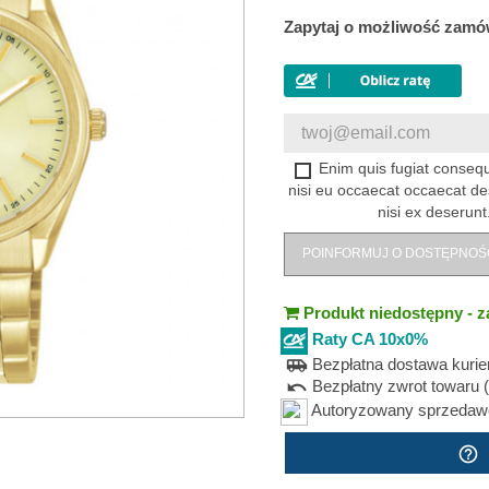
Zapytaj o możliwość zamó
Enim quis fugiat consequ
nisi eu occaecat occaecat de
nisi ex deserunt
POINFORMUJ O DOSTĘPNOŚ
Produkt niedostępny - z
Raty CA 10x0%
Bezpłatna dostawa kuri
airport_shuttle
Bezpłatny zwrot towaru (
undo
Autoryzowany sprzedawca
help_outline