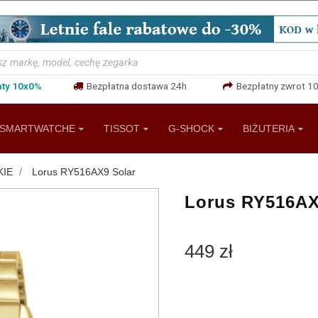
aty 10x0%
Bezpłatna dostawa 24h
Bezpłatny zwrot 10
SMARTWATCHE
TISSOT
G-SHOCK
BIŻUTERIA
KIE
Lorus RY516AX9 Solar
Lorus RY516AX
449 zł