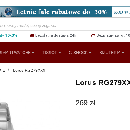
aty 10x0%
Bezpłatna dostawa 24h
Bezpłatny zwrot 10
SMARTWATCHE
TISSOT
G-SHOCK
BIŻUTERIA
KIE
Lorus RG279XX9
Lorus RG279X
269 zł