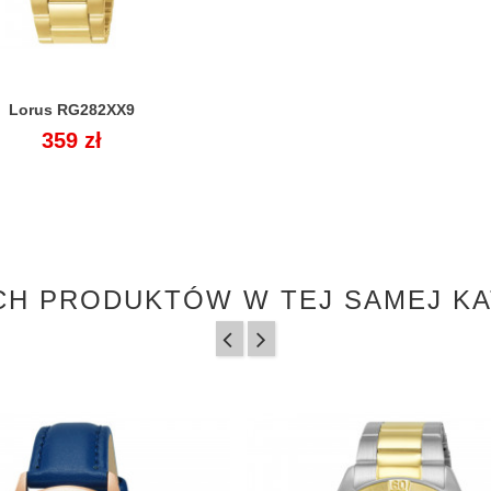
Lorus RG282XX9

Cena
359 zł
CH PRODUKTÓW W TEJ SAMEJ KA