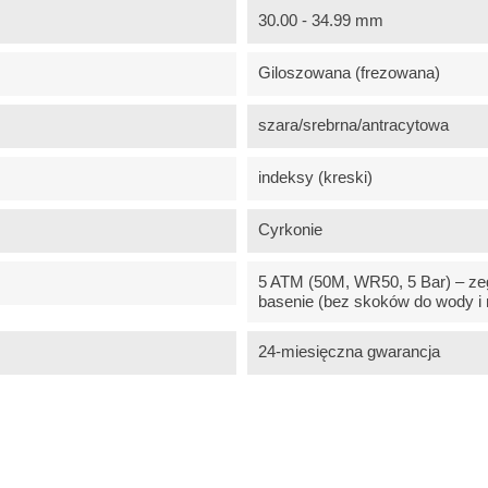
30.00 - 34.99 mm
Giloszowana (frezowana)
szara/srebrna/antracytowa
indeksy (kreski)
Cyrkonie
5 ATM (50M, WR50, 5 Bar) – zeg
basenie (bez skoków do wody i 
24-miesięczna gwarancja