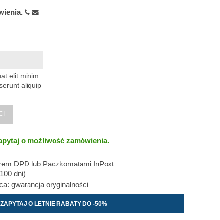
wienia.
at elit minim
serunt aliquip
.
CI
apytaj o możliwość zamówienia.
erem DPD lub Paczkomatami InPost
100 dni)
: gwarancja oryginalności
ZAPYTAJ O LETNIE RABATY DO -50%