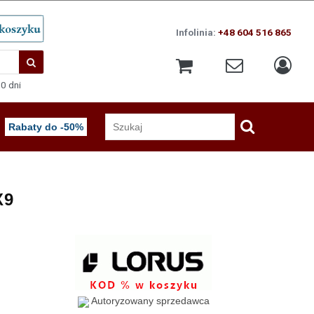
Infolinia:
+48 604 516 865
0 dni
Rabaty do -50%
X9
Autoryzowany sprzedawca