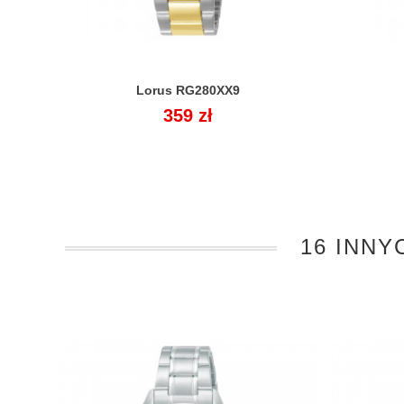
Lorus RG280XX9

Cena
359 zł
16 INNY