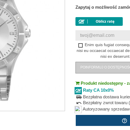
Zapytaj o możliwość zamó
Enim quis fugiat consequ
nisi eu occaecat occaecat de
nisi ex deserunt
POINFORMUJ O DOSTĘPNOŚ
Produkt niedostępny - z
Raty CA 10x0%
Bezpłatna dostawa kuri
airport_shuttle
Bezpłatny zwrot towaru (
undo
Autoryzowany sprzedawca
help_outline