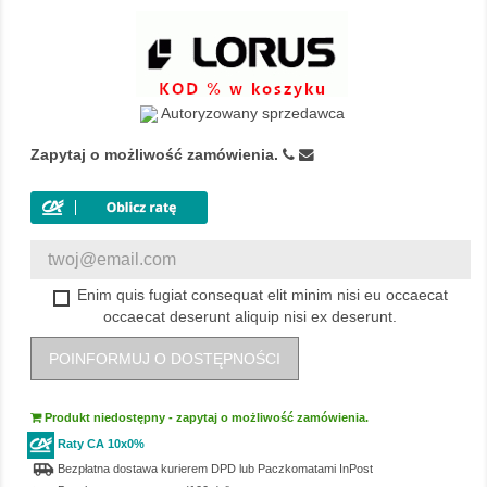
Autoryzowany sprzedawca
Zapytaj o możliwość zamówienia.
Enim quis fugiat consequat elit minim nisi eu occaecat
occaecat deserunt aliquip nisi ex deserunt.
POINFORMUJ O DOSTĘPNOŚCI
Produkt niedostępny - zapytaj o możliwość zamówienia.
Raty CA 10x0%
airport_shuttle
Bezpłatna dostawa kurierem DPD lub Paczkomatami InPost