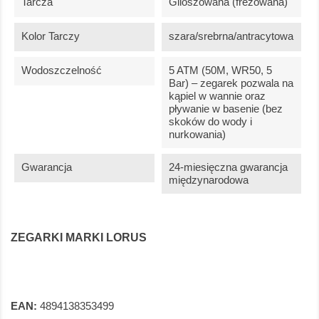
Tarcza
Giloszowana (frezowana)
Kolor Tarczy
szara/srebrna/antracytowa
Wodoszczelność
5 ATM (50M, WR50, 5
Bar) – zegarek pozwala na
kąpiel w wannie oraz
pływanie w basenie (bez
skoków do wody i
nurkowania)
Gwarancja
24-miesięczna gwarancja
międzynarodowa
ZEGARKI MARKI LORUS
EAN:
4894138353499