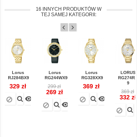
16 INNYCH PRODUKTÓW W
TEJ SAMEJ KATEGORII:
Lorus
Lorus
Lorus
LORUS
RJ284BX9
RG244WX9
RG328XX9
RG274RX
9
Cena
329 zł
Cena
Cena
Cena
369 zł
299 zł
Cena
regularna
269 zł
369 zł
regula
332 zł


