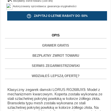
undo
Bezpłatny zwrot towaru (100 dni)
Autoryzowany sprzedawca: gwarancja oryginalności
help_outline
ZAPYTAJ O LETNIE RABATY DO -50%
OPIS
GRAWER GRATIS
BEZPŁATNY ZWROT TOWARU
SERWIS ZEGARMISTRZOWSKI
WIDZIAŁEŚ LEPSZĄ OFERTĘ?
Klasyczny zegarek damski LORUS RG268UX9. Model z
mechanizmem kwarcowym. Koperta została wykonana ze
stali szlachetnej pokrytej powłoką w kolorze żółtego złota.
Bransoleta typu mesh została wykonana ze stali
szlachetnej pokrytej powłoką w kolorze żółtego złota. Na