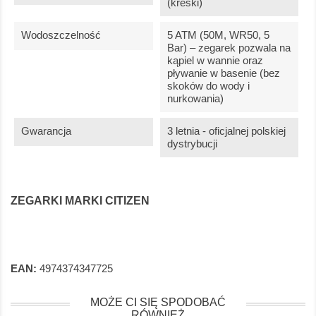
(kreski)
Wodoszczelność
5 ATM (50M, WR50, 5
Bar) – zegarek pozwala na
kąpiel w wannie oraz
pływanie w basenie (bez
skoków do wody i
nurkowania)
Gwarancja
3 letnia - oficjalnej polskiej
dystrybucji
ZEGARKI MARKI CITIZEN
EAN:
4974374347725
MOŻE CI SIĘ SPODOBAĆ
RÓWNIEŻ