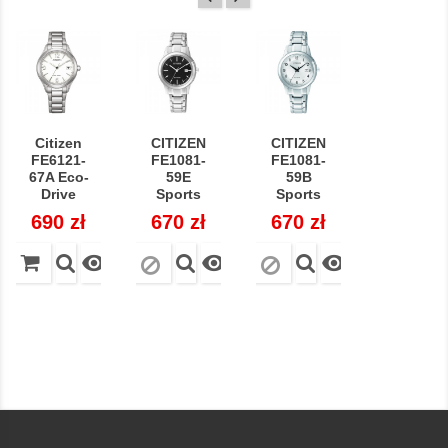
Citizen
CITIZEN
CITIZEN
FE6121-
FE1081-
FE1081-
67A Eco-
59E
59B
Drive
Sports
Sports
Cena
690 zł
Cena
670 zł
Cena
670 zł


