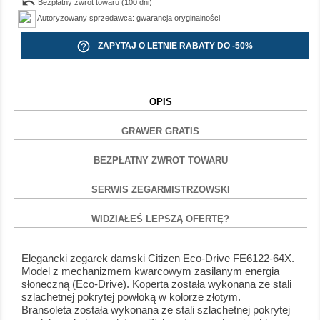
undo
Bezpłatny zwrot towaru (100 dni)
Autoryzowany sprzedawca: gwarancja oryginalności
help_outline
ZAPYTAJ O LETNIE RABATY DO -50%
OPIS
GRAWER GRATIS
BEZPŁATNY ZWROT TOWARU
SERWIS ZEGARMISTRZOWSKI
WIDZIAŁEŚ LEPSZĄ OFERTĘ?
Elegancki zegarek damski Citizen Eco-Drive FE6122-64X.
Model z mechanizmem kwarcowym zasilanym energia
słoneczną (Eco-Drive). Koperta została wykonana ze stali
szlachetnej pokrytej powłoką w kolorze złotym.
Bransoleta została wykonana ze stali szlachetnej pokrytej