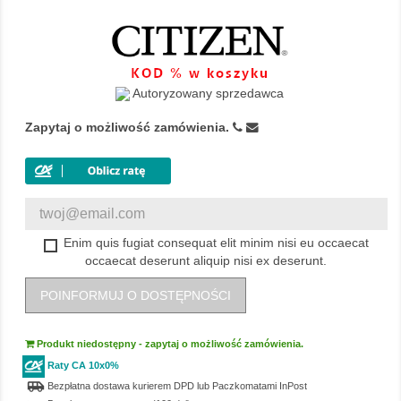
Autoryzowany sprzedawca
Zapytaj o możliwość zamówienia.
Enim quis fugiat consequat elit minim nisi eu occaecat
occaecat deserunt aliquip nisi ex deserunt.
POINFORMUJ O DOSTĘPNOŚCI
Produkt niedostępny - zapytaj o możliwość zamówienia.
Raty CA 10x0%
airport_shuttle
Bezpłatna dostawa kurierem DPD lub Paczkomatami InPost