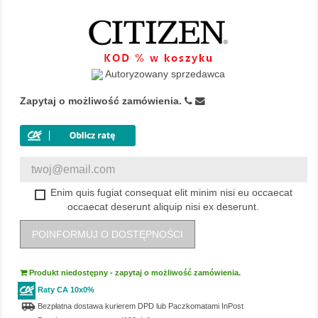
Autoryzowany sprzedawca
Zapytaj o możliwość zamówienia.
Enim quis fugiat consequat elit minim nisi eu occaecat
occaecat deserunt aliquip nisi ex deserunt.
POINFORMUJ O DOSTĘPNOŚCI
Produkt niedostępny - zapytaj o możliwość zamówienia.
Raty CA 10x0%
airport_shuttle
Bezpłatna dostawa kurierem DPD lub Paczkomatami InPost