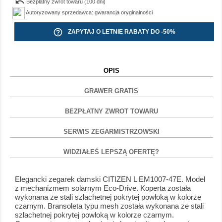
undo
Bezpłatny zwrot towaru (100 dni)
Autoryzowany sprzedawca: gwarancja oryginalności
help_outline
ZAPYTAJ O LETNIE RABATY DO -50%
OPIS
GRAWER GRATIS
BEZPŁATNY ZWROT TOWARU
SERWIS ZEGARMISTRZOWSKI
WIDZIAŁEŚ LEPSZĄ OFERTĘ?
Elegancki zegarek damski CITIZEN L EM1007-47E. Model
z mechanizmem solarnym Eco-Drive. Koperta została
wykonana ze stali szlachetnej pokrytej powłoką w kolorze
czarnym. Bransoleta typu mesh została wykonana ze stali
szlachetnej pokrytej powłoką w kolorze czarnym.