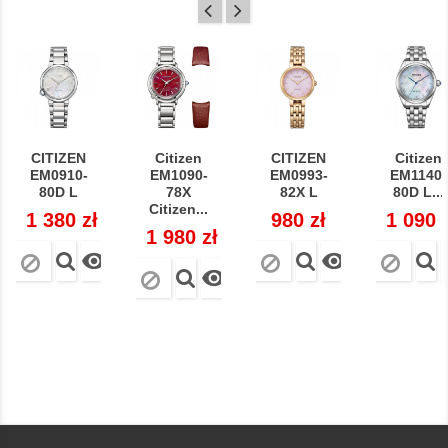
CITIZEN
Citizen
CITIZEN
Citizen
EM0910-
EM1090-
EM0993-
EM1140-
80D L
78X
82X L
80D L...
Citizen...
Cena
1 380 zł
Cena
980 zł
Cena
1 090 
Cena
1 980 zł


