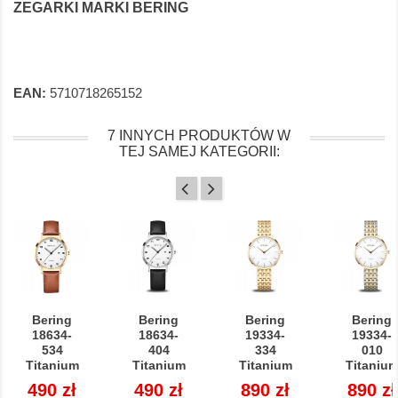
ZEGARKI MARKI BERING
EAN:
5710718265152
7 INNYCH PRODUKTÓW W
TEJ SAMEJ KATEGORII:
Bering
Bering
Bering
Bering
18634-
18634-
19334-
19334-
534
404
334
010
Titanium
Titanium
Titanium
Titaniu
Cena
490 zł
Cena
490 zł
Cena
890 zł
Cena
890 zł