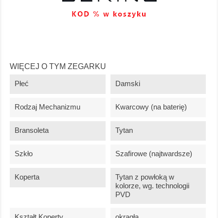
WIĘCEJ O TYM ZEGARKU
Płeć
Damski
Rodzaj Mechanizmu
Kwarcowy (na baterię)
Bransoleta
Tytan
Szkło
Szafirowe (najtwardsze)
Koperta
Tytan z powłoką w
kolorze, wg. technologii
PVD
Kształt Koperty
okrągła