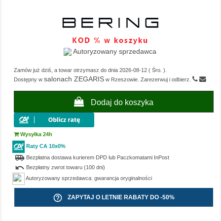
Autoryzowany sprzedawca
Zamów już dziś, a towar otrzymasz do dnia
2026-08-12
(
Śro.
).
salonach ZEGARIS
Dostępny w
w Rzeszowie. Zarezerwuj i odbierz.
Dodaj do koszyka
Wysyłka 24h
Raty CA 10x0%
airport_shuttle
Bezpłatna dostawa kurierem DPD lub Paczkomatami InPost
undo
Bezpłatny zwrot towaru (100 dni)
Autoryzowany sprzedawca: gwarancja oryginalności
help_outline
ZAPYTAJ O LETNIE RABATY DO -50%