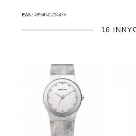
EAN:
4894041204475
16 INNY