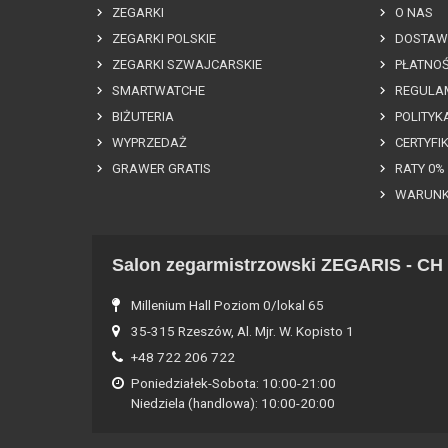
ZEGARKI
O NAS
ZEGARKI POLSKIE
DOSTAW
ZEGARKI SZWAJCARSKIE
PŁATNOŚ
SMARTWATCHE
REGULA
BIŻUTERIA
POLITYK
WYPRZEDAŻ
CERTYFI
GRAWER GRATIS
RATY 0%
WARUNK
Salon zegarmistrzowski ZEGARIS - CH 
Millenium Hall Poziom 0/lokal 65
35-315 Rzeszów, Al. Mjr. W. Kopisto 1
+48 722 206 722
Poniedziałek-Sobota: 10:00-21:00
Niedziela (handlowa): 10:00-20:00