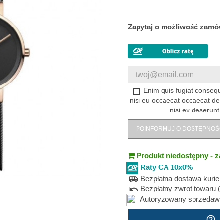
Zapytaj o możliwość zamó
Enim quis fugiat consequ
nisi eu occaecat occaecat de
nisi ex deserunt
POINFORMUJ O DOSTĘPNOŚ
Produkt niedostępny - z
Raty CA 10x0%
Bezpłatna dostawa kuri
airport_shuttle
Bezpłatny zwrot towaru (
undo
Autoryzowany sprzedawca
help_outline