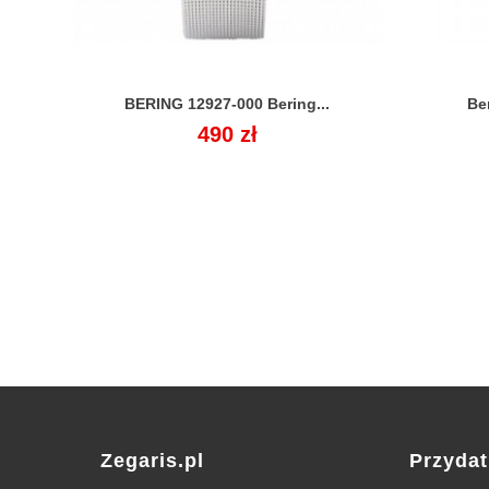
BERING 12927-000 Bering...
Be

Cena
490 zł
Zegaris.pl
Przydat