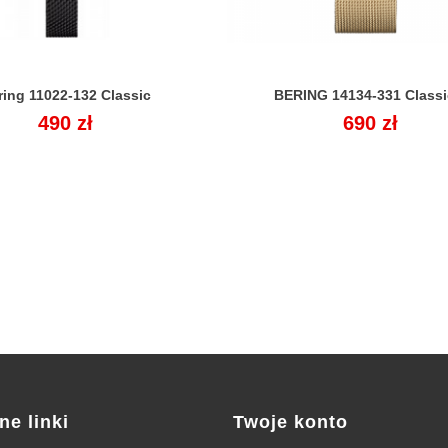
ring 11022-132 Classic
BERING 14134-331 Classic


Cena
490 zł
Cena
690 zł
ne linki
Twoje konto