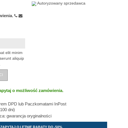
Autoryzowany sprzedawca
wienia.
at elit minim
serunt aliquip
.
CI
apytaj o możliwość zamówienia.
erem DPD lub Paczkomatami InPost
100 dni)
: gwarancja oryginalności
ZAPYTAJ O LETNIE RABATY DO -50%