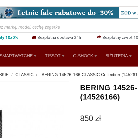
aty 10x0%
Bezpłatna dostawa 24h
Bezpłatny zwrot 10
SMARTWATCHE
TISSOT
G-SHOCK
BIŻUTERIA
SKIE
CLASSIC
BERING 14526-166 CLASSIC Collection (145261
BERING 14526-
(14526166)
850 zł