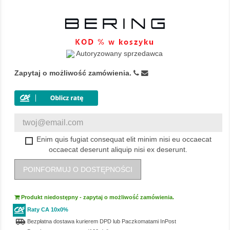
Autoryzowany sprzedawca
Zapytaj o możliwość zamówienia.
Enim quis fugiat consequat elit minim nisi eu occaecat
occaecat deserunt aliquip nisi ex deserunt.
POINFORMUJ O DOSTĘPNOŚCI
Produkt niedostępny - zapytaj o możliwość zamówienia.
Raty CA 10x0%
airport_shuttle
Bezpłatna dostawa kurierem DPD lub Paczkomatami InPost