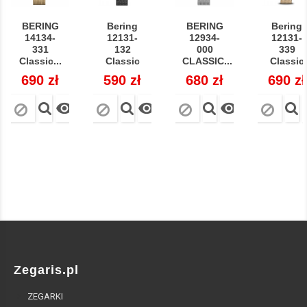
BERING
Bering
BERING
Bering
14134-
12131-
12934-
12131-
331
132
000
339
Classic...
Classic
CLASSIC...
Classic
Cena
690 zł
Cena
590 zł
Cena
680 zł
Cena
690 zł



Zegaris.pl
ZEGARKI