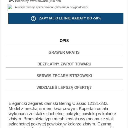
undo
Bezpłatny zwrot towaru (100 dni)
Autoryzowany sprzedawca: gwarancja oryginalności
help_outline
ZAPYTAJ O LETNIE RABATY DO -50%
OPIS
GRAWER GRATIS
BEZPŁATNY ZWROT TOWARU
SERWIS ZEGARMISTRZOWSKI
WIDZIAŁEŚ LEPSZĄ OFERTĘ?
Elegancki zegarek damski Bering Classic 12131-332.
Model z mechanizmem kwarcowym. Koperta została
wykonana ze stali szlachetnej pokrytej powłoką w kolorze
złotym. Bransoleta typu mesh została wykonana ze stali
szlachetnej pokrytej powłoką w kolorze złotym. Czarną