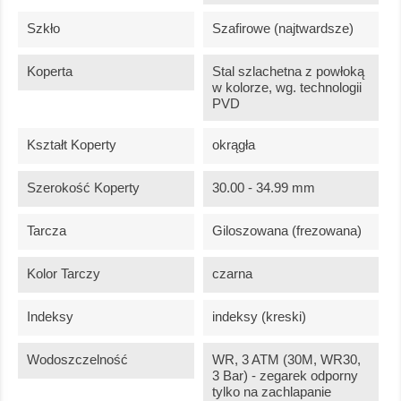
Szkło
Szafirowe (najtwardsze)
Koperta
Stal szlachetna z powłoką
w kolorze, wg. technologii
PVD
Kształt Koperty
okrągła
Szerokość Koperty
30.00 - 34.99 mm
Tarcza
Giloszowana (frezowana)
Kolor Tarczy
czarna
Indeksy
indeksy (kreski)
Wodoszczelność
WR, 3 ATM (30M, WR30,
3 Bar) - zegarek odporny
tylko na zachlapanie