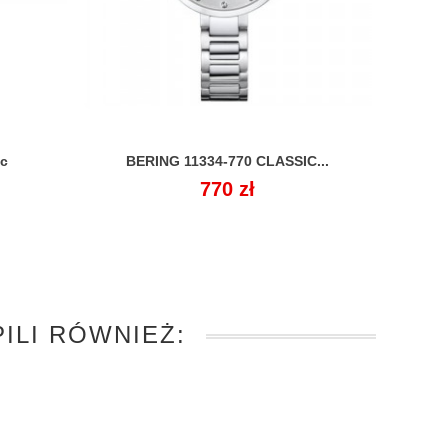
ic
BERING 11334-770 CLASSIC...

Cena
770 zł
ILI RÓWNIEŻ: