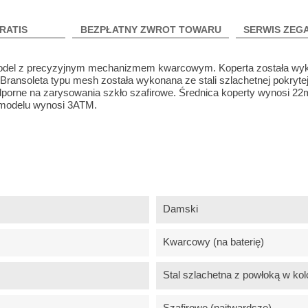
RATIS
BEZPŁATNY ZWROT TOWARU
SERWIS ZEG
Model z precyzyjnym mechanizmem kwarcowym. Koperta została wy
. Bransoleta typu mesh została wykonana ze stali szlachetnej pokryte
odporne na zarysowania szkło szafirowe. Średnica koperty wynosi 2
 modelu wynosi 3ATM.
Damski
Kwarcowy (na baterię)
Stal szlachetna z powłoką w kolo
Szafirowe (najtwardsze)