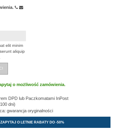
wienia.
at elit minim
serunt aliquip
.
CI
apytaj o możliwość zamówienia.
erem DPD lub Paczkomatami InPost
100 dni)
: gwarancja oryginalności
ZAPYTAJ O LETNIE RABATY DO -50%