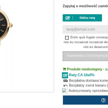
Zapytaj o możliwość zamó
Enim quis fugiat consequ
nisi eu occaecat occaecat de
nisi ex deserunt
POINFORMUJ O DOSTĘPNOŚ
Produkt niedostępny - z
Raty CA 10x0%
Bezpłatna dostawa kuri
airport_shuttle
Bezpłatny zwrot towaru (
undo
Autoryzowany sprzedawca
help_outline