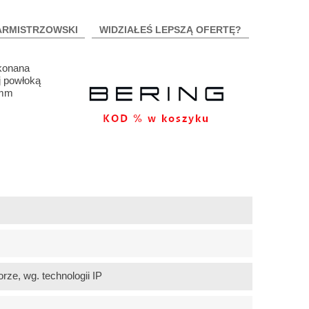
ARMISTRZOWSKI
WIDZIAŁEŚ LEPSZĄ OFERTĘ?
konana
j powłoką
2mm
rze, wg. technologii IP