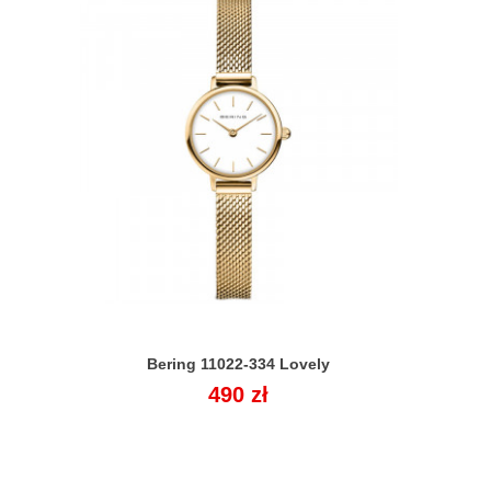
Bering 11022-334 Lovely

Cena
490 zł