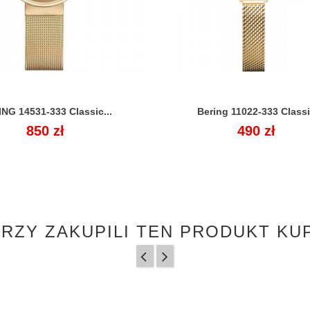
NG 14531-333 Classic...
Bering 11022-333 Class


Cena
850 zł
Cena
490 zł
ÓRZY ZAKUPILI TEN PRODUKT KUP