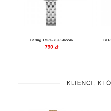
Bering 17926-704 Classic
BERI

Cena
790 zł
KLIENCI, KT