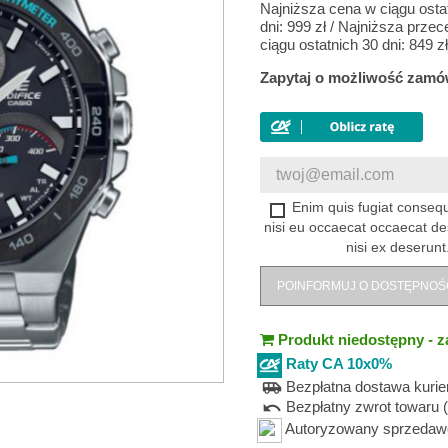
Najniższa cena w ciągu osta
dni:
999 zł
/
Najniższa przec
ciągu ostatnich 30 dni:
849 zł
Zapytaj o możliwość zamó
Enim quis fugiat consequ
nisi eu occaecat occaecat de
nisi ex deserunt
POINFORMUJ O DOSTĘPNOŚ
Produkt niedostępny - z
Raty CA 10x0%
Bezpłatna dostawa kuri
airport_shuttle
Bezpłatny zwrot towaru (
undo
Autoryzowany sprzedawca