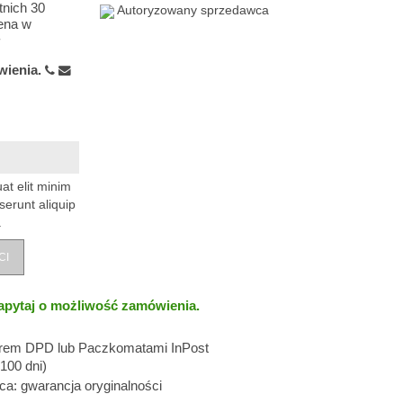
tnich 30
Autoryzowany sprzedawca
ena w
wienia.
at elit minim
serunt aliquip
.
CI
apytaj o możliwość zamówienia.
erem DPD lub Paczkomatami InPost
100 dni)
: gwarancja oryginalności