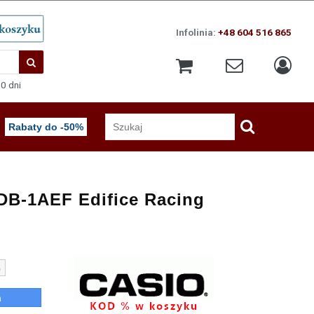
Infolinia:
+48 604 516 865
0 dni
Rabaty do -50%
DB-1AEF Edifice Racing
%
n