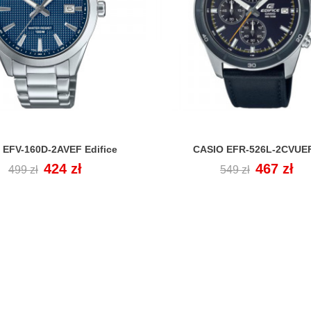
 EFV-160D-2AVEF Edifice
CASIO EFR-526L-2CVUEF.


Cena
Cena
424 zł
Cena
Cena
467 zł
499 zł
549 zł
regularna
regularna