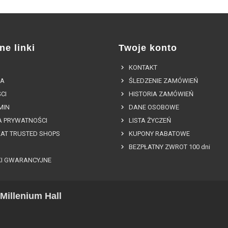
ne linki
Twoje konto
KONTAKT
A
ŚLEDZENIE ZAMÓWIEŃ
CI
HISTORIA ZAMÓWIEŃ
MIN
DANE OSOBOWE
A PRYWATNOŚCI
LISTA ŻYCZEŃ
KAT TRUSTED SHOPS
KUPONY RABATOWE
BEZPŁATNY ZWROT 100 dni
I GWARANCYJNE
Millenium Hall