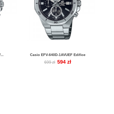
..
Casio EFV-640D-1AVUEF Edifice
CASI

Cena
Cena
594 zł
699 zł
regularna