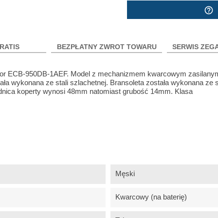
help_outline
RATIS
BEZPŁATNY ZWROT TOWARU
SERWIS ZEG
icolor ECB-950DB-1AEF. Model z mechanizmem kwarcowym zasilanym
ała wykonana ze stali szlachetnej. Bransoleta została wykonana ze s
Średnica koperty wynosi 48mm natomiast grubość 14mm. Klasa
Męski
Kwarcowy (na baterię)