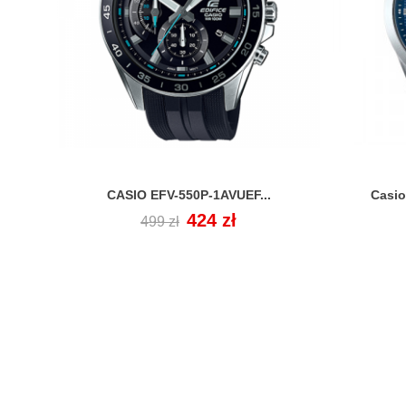
CASIO EFV-550P-1AVUEF...
Casio

Cena
Cena
424 zł
499 zł
regularna