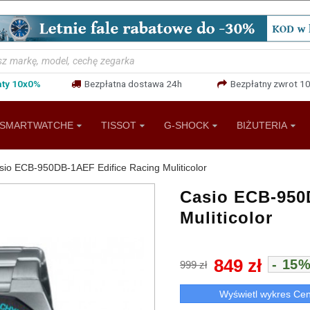
aty 10x0%
Bezpłatna dostawa 24h
Bezpłatny zwrot 10
SMARTWATCHE
TISSOT
G-SHOCK
BIŻUTERIA
sio ECB-950DB-1AEF Edifice Racing Muliticolor
Casio ECB-950
Muliticolor
849 zł
- 15
999 zł
Wyświetl wykres Ce