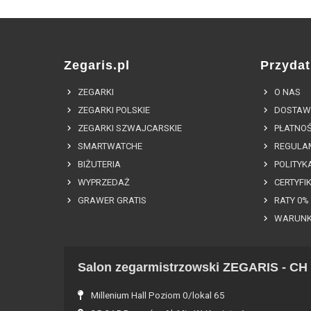
Zegaris.pl
Przydat
ZEGARKI
O NAS
ZEGARKI POLSKIE
DOSTAW
ZEGARKI SZWAJCARSKIE
PŁATNOŚ
SMARTWATCHE
REGULA
BIŻUTERIA
POLITYK
WYPRZEDAŻ
CERTYFI
GRAWER GRATIS
RATY 0%
WARUNK
Salon zegarmistrzowski ZEGARIS - CH 
Millenium Hall Poziom 0/lokal 65