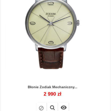
Błonie Zodiak Mechaniczny...
Cena
2 990 zł
