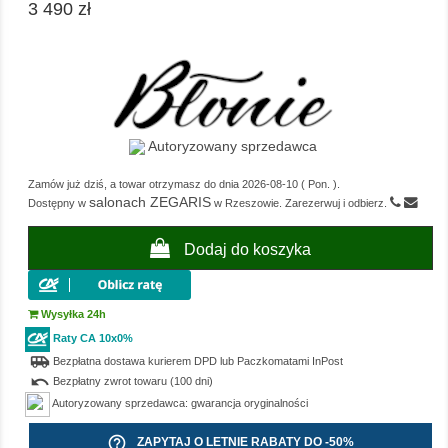
3 490 zł
Autoryzowany sprzedawca
Zamów już dziś, a towar otrzymasz do dnia
2026-08-10
(
Pon.
).
salonach ZEGARIS
Dostępny w
w Rzeszowie. Zarezerwuj i odbierz.
Dodaj do koszyka
Wysyłka 24h
Raty CA 10x0%
airport_shuttle
Bezpłatna dostawa kurierem DPD lub Paczkomatami InPost
undo
Bezpłatny zwrot towaru (100 dni)
Autoryzowany sprzedawca: gwarancja oryginalności
help_outline
ZAPYTAJ O LETNIE RABATY DO -50%