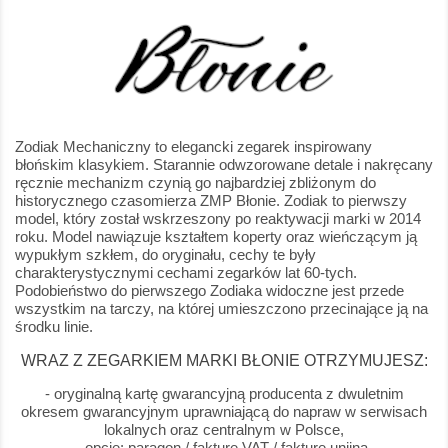
Zodiak Mechaniczny to elegancki zegarek inspirowany
błońskim klasykiem. Starannie odwzorowane detale i nakręcany
ręcznie mechanizm czynią go najbardziej zbliżonym do
historycznego czasomierza ZMP Błonie. Zodiak to pierwszy
model, który został wskrzeszony po reaktywacji marki w 2014
roku. Model nawiązuje kształtem koperty oraz wieńczącym ją
wypukłym szkłem, do oryginału, cechy te były
charakterystycznymi cechami zegarków lat 60-tych.
Podobieństwo do pierwszego Zodiaka widoczne jest przede
wszystkim na tarczy, na której umieszczono przecinające ją na
środku linie.
WRAZ Z ZEGARKIEM MARKI BŁONIE OTRZYMUJESZ:
- oryginalną kartę gwarancyjną producenta z dwuletnim
okresem gwarancyjnym uprawniającą do napraw w serwisach
lokalnych oraz centralnym w Polsce,
- opcje: paragon / fakturę VAT / fakturę unijną,