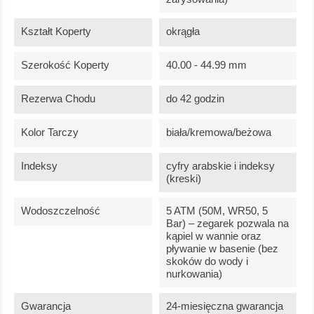
Kształt Koperty
okrągła
Szerokość Koperty
40.00 - 44.99 mm
Rezerwa Chodu
do 42 godzin
Kolor Tarczy
biała/kremowa/beżowa
Indeksy
cyfry arabskie i indeksy
(kreski)
Wodoszczelność
5 ATM (50M, WR50, 5
Bar) – zegarek pozwala na
kąpiel w wannie oraz
pływanie w basenie (bez
skoków do wody i
nurkowania)
Gwarancja
24-miesięczna gwarancja