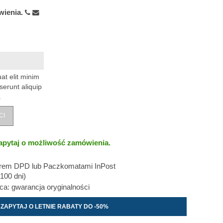
wienia.
at elit minim
serunt aliquip
.
CI
apytaj o możliwość zamówienia.
erem DPD lub Paczkomatami InPost
100 dni)
: gwarancja oryginalności
ZAPYTAJ O LETNIE RABATY DO -50%