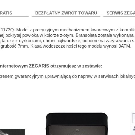
RATIS
BEZPŁATNY ZWROT TOWARU
SERWIS ZEG
830.1173Q. Model z precyzyjnym mechanizmem kwarcowym z komplik
ej pokrytej powłoką w kolorze złotym. Bransoleta została wykonana z
ą tarczę z cyrkoniami, chroni najtwardsze, odporne na zarysowania s
t grubość 7mm. Klasa wodoszczelności tego modelu wynosi 3ATM.
 internetowym ZEGARIS otrzymujesz w zestawie:
 okresem gwarancyjnym uprawniającą do napraw w serwisach lokalny