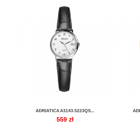
ADRIATICA A3143.5223QS...
AD

Cena
559 zł