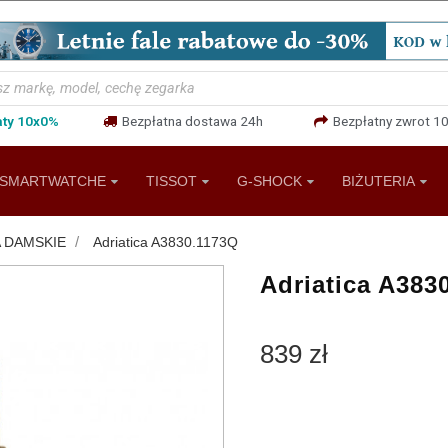
aty 10x0%
Bezpłatna dostawa 24h
Bezpłatny zwrot 10
SMARTWATCHE
TISSOT
G-SHOCK
BIŻUTERIA
A DAMSKIE
Adriatica A3830.1173Q
Adriatica A383
839 zł