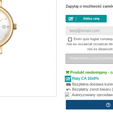
Zapytaj o możliwość zamó
Enim quis fugiat consequ
nisi eu occaecat occaecat de
nisi ex deserunt
POINFORMUJ O DOSTĘPNOŚ
Produkt niedostępny - z
Raty CA 10x0%
Bezpłatna dostawa kuri
airport_shuttle
Bezpłatny zwrot towaru (
undo
Autoryzowany sprzedawca
help_outline