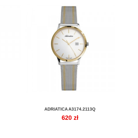
ADRIATICA A3174.2113Q
A

Cena
620 zł