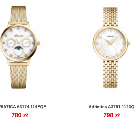
RIATICA A3174.114FQF
Adriatica A3791.1123Q


Cena
780 zł
Cena
798 zł