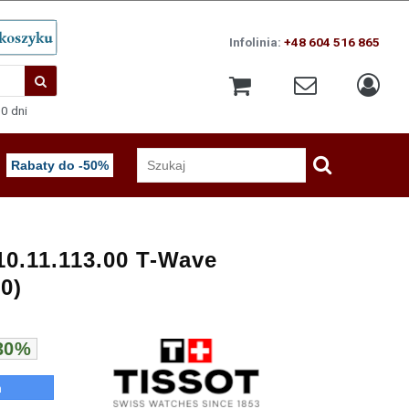
Infolinia:
+48 604 516 865
0 dni
Rabaty do -50%
0.11.113.00 T-Wave
0)
 30%
n