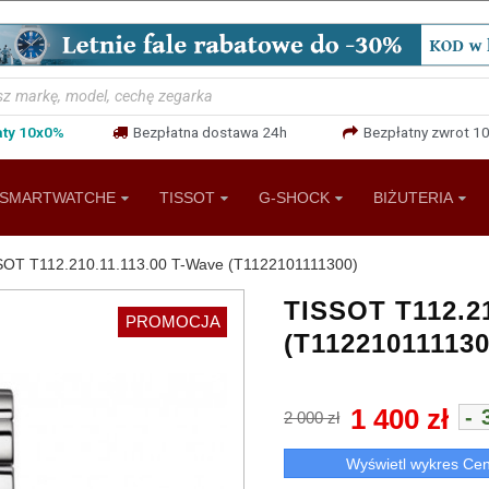
aty 10x0%
Bezpłatna dostawa 24h
Bezpłatny zwrot 10
SMARTWATCHE
TISSOT
G-SHOCK
BIŻUTERIA
SOT T112.210.11.113.00 T-Wave (T1122101111300)
TISSOT T112.21
PROMOCJA
(T112210111130
1 400 zł
-
2 000 zł
Wyświetl wykres Ce