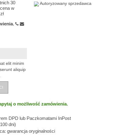
tnich 30
Autoryzowany sprzedawca
ecena w
zł
wienia.
at elit minim
serunt aliquip
.
CI
apytaj o możliwość zamówienia.
erem DPD lub Paczkomatami InPost
100 dni)
: gwarancja oryginalności