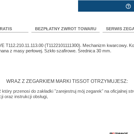
help_outline
RATIS
BEZPŁATNY ZWROT TOWARU
SERWIS ZEG
E T112.210.11.113.00 (T1122101111300). Mechanizm kwarcowy. Kop
onana z masy perłowej. Szkło szafirowe. Średnica 30 mm.
WRAZ Z ZEGARKIEM MARKI TISSOT OTRZYMUJESZ:
tóry przenosi do zakładki "zarejestruj mój zegarek" na oficjalnej st
i oraz instrukcji obsługi,