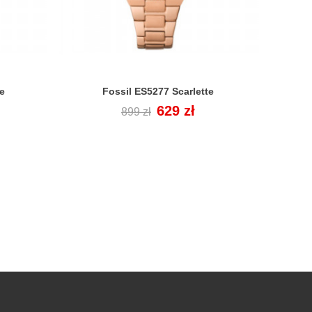
e
Fossil ES5277 Scarlette
X

Cena
Cena
629 zł
899 zł
regularna