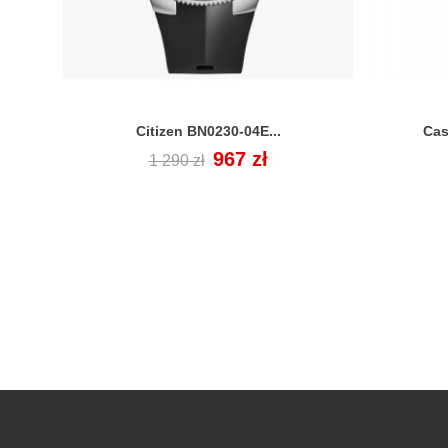
Citizen BN0230-04E...
Cas

Cena
Cena
967 zł
1 290 zł
regularna