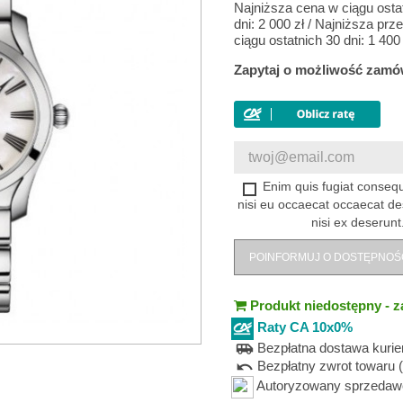
Najniższa cena w ciągu osta
dni:
2 000 zł
/
Najniższa prz
ciągu ostatnich 30 dni:
1 400 
Zapytaj o możliwość zamó
Enim quis fugiat consequ
nisi eu occaecat occaecat de
nisi ex deserunt
POINFORMUJ O DOSTĘPNOŚ
Produkt niedostępny - z
Raty CA 10x0%
Bezpłatna dostawa kuri
airport_shuttle
Bezpłatny zwrot towaru (
undo
Autoryzowany sprzedawca