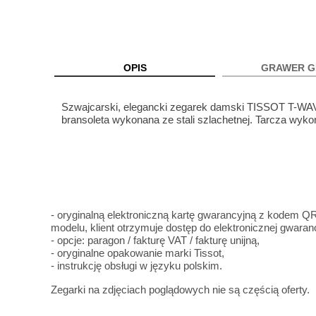
OPIS
GRAWER G
Szwajcarski, elegancki zegarek damski TISSOT T-WAV
bransoleta wykonana ze stali szlachetnej. Tarcza wyk
- oryginalną elektroniczną kartę gwarancyjną z kodem QR k
modelu, klient otrzymuje dostęp do elektronicznej gwarancj
- opcje: paragon / fakturę VAT / fakturę unijną,
- oryginalne opakowanie marki Tissot,
- instrukcję obsługi w języku polskim.
Zegarki na zdjęciach poglądowych nie są częścią oferty.