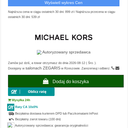
Wyświetl wykres Cen
Najniższa cena w ciągu ostatnich 30 dni:
899 zł
/
Najniższa przecena w ciągu
ostatnich 30 dni:
539 zł
Autoryzowany sprzedawca
Zamów już dziś, a towar otrzymasz do dnia
2026-08-12
(
Śro.
).
salonach ZEGARIS
Dostępny w
w Rzeszowie. Zarezerwuj i odbierz.
Dodaj do koszyka
Wysyłka 24h
Raty CA 10x0%
airport_shuttle
Bezpłatna dostawa kurierem DPD lub Paczkomatami InPost
undo
Bezpłatny zwrot towaru (100 dni)
Autoryzowany sprzedawca: gwarancja oryginalności