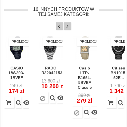
16 INNYCH PRODUKTÓW W
TEJ SAMEJ KATEGORII:
PROMOCJA!
PROMOCJA!
PROMOCJA!
PROMO
CASIO
RADO
Casio
Citizen
LW-203-
R32042153
LTP-
BN1015-
1BVEF
B165L-
52E...
Cena
13 600 zł
5BVEF
Cena
Cena
Cena
regularna
Cena
10 200 zł
249 zł
1 790 zł
Classic
regularna
regular
174 zł
1 342 
Cena
Cena
399 zł

regularna
279 zł

