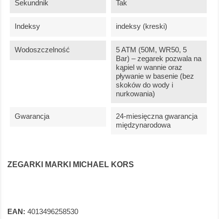
Sekundnik
Tak
Indeksy
indeksy (kreski)
Wodoszczelność
5 ATM (50M, WR50, 5
Bar) – zegarek pozwala na
kąpiel w wannie oraz
pływanie w basenie (bez
skoków do wody i
nurkowania)
Gwarancja
24-miesięczna gwarancja
międzynarodowa
ZEGARKI MARKI MICHAEL KORS
EAN:
4013496258530