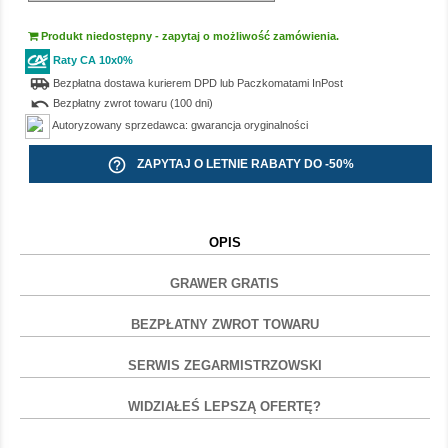
Produkt niedostępny - zapytaj o możliwość zamówienia.
Raty CA 10x0%
airport_shuttle
Bezpłatna dostawa kurierem DPD lub Paczkomatami InPost
undo
Bezpłatny zwrot towaru (100 dni)
Autoryzowany sprzedawca: gwarancja oryginalności
help_outline
ZAPYTAJ O LETNIE RABATY DO -50%
OPIS
GRAWER GRATIS
BEZPŁATNY ZWROT TOWARU
SERWIS ZEGARMISTRZOWSKI
WIDZIAŁEŚ LEPSZĄ OFERTĘ?