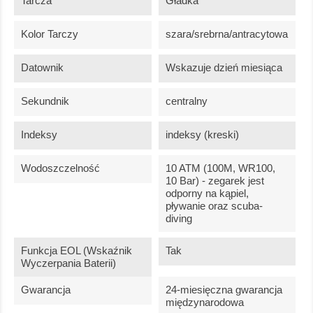
Tarcza
Gładka
Kolor Tarczy
szara/srebrna/antracytowa
Datownik
Wskazuje dzień miesiąca
Sekundnik
centralny
Indeksy
indeksy (kreski)
Wodoszczelność
10 ATM (100M, WR100,
10 Bar) - zegarek jest
odporny na kąpiel,
pływanie oraz scuba-
diving
Funkcja EOL (wskaźnik
Tak
Wyczerpania Baterii)
Gwarancja
24-miesięczna gwarancja
międzynarodowa