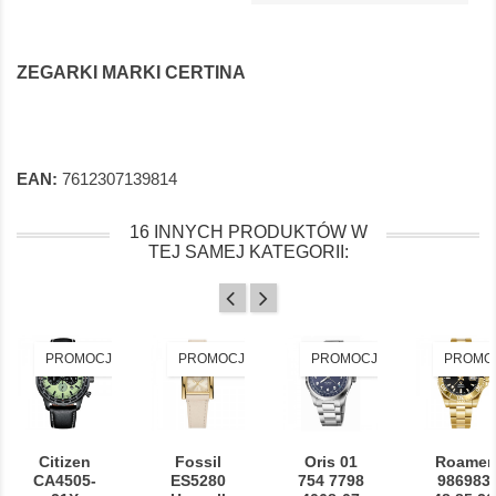
ZEGARKI MARKI CERTINA
EAN:
7612307139814
16 INNYCH PRODUKTÓW W
TEJ SAMEJ KATEGORII:
PROMOCJA!
PROMOCJA!
PROMOCJA!
PROMO
Citizen
Fossil
Oris 01
Roamer
CA4505-
ES5280
754 7798
986983