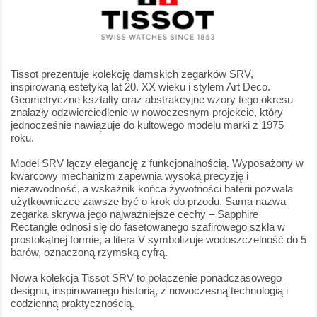
Tissot prezentuje kolekcję damskich zegarków SRV,
inspirowaną estetyką lat 20. XX wieku i stylem Art Deco.
Geometryczne kształty oraz abstrakcyjne wzory tego okresu
znalazły odzwierciedlenie w nowoczesnym projekcie, który
jednocześnie nawiązuje do kultowego modelu marki z 1975
roku.
Model SRV łączy elegancję z funkcjonalnością. Wyposażony w
kwarcowy mechanizm zapewnia wysoką precyzję i
niezawodność, a wskaźnik końca żywotności baterii pozwala
użytkowniczce zawsze być o krok do przodu. Sama nazwa
zegarka skrywa jego najważniejsze cechy – Sapphire
Rectangle odnosi się do fasetowanego szafirowego szkła w
prostokątnej formie, a litera V symbolizuje wodoszczelność do 5
barów, oznaczoną rzymską cyfrą.
Nowa kolekcja Tissot SRV to połączenie ponadczasowego
designu, inspirowanego historią, z nowoczesną technologią i
codzienną praktycznością.