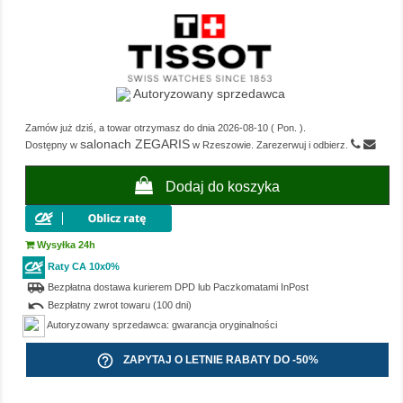
Autoryzowany sprzedawca
Zamów już dziś, a towar otrzymasz do dnia
2026-08-10
(
Pon.
).
salonach ZEGARIS
Dostępny w
w Rzeszowie. Zarezerwuj i odbierz.
Dodaj do koszyka
Wysyłka 24h
Raty CA 10x0%
airport_shuttle
Bezpłatna dostawa kurierem DPD lub Paczkomatami InPost
undo
Bezpłatny zwrot towaru (100 dni)
Autoryzowany sprzedawca: gwarancja oryginalności
help_outline
ZAPYTAJ O LETNIE RABATY DO -50%