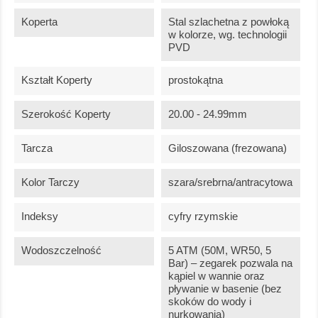
Koperta
Stal szlachetna z powłoką
w kolorze, wg. technologii
PVD
Kształt Koperty
prostokątna
Szerokość Koperty
20.00 - 24.99mm
Tarcza
Giloszowana (frezowana)
Kolor Tarczy
szara/srebrna/antracytowa
Indeksy
cyfry rzymskie
Wodoszczelność
5 ATM (50M, WR50, 5
Bar) – zegarek pozwala na
kąpiel w wannie oraz
pływanie w basenie (bez
skoków do wody i
nurkowania)