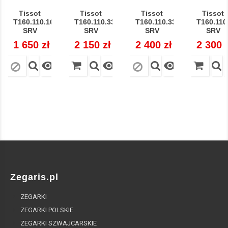
Tissot
Tissot
Tissot
Tissot
T160.110.16.423.00
T160.110.33.033.00
T160.110.33.113.00
T160.110
SRV
SRV
SRV
SRV
Cena
1 650 zł
Cena
2 150 zł
Cena
2 400 zł
Cena
2 300 



Zegaris.pl
ZEGARKI
ZEGARKI POLSKIE
ZEGARKI SZWAJCARSKIE