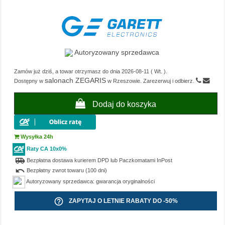
Autoryzowany sprzedawca
Zamów już dziś, a towar otrzymasz do dnia
2026-08-11
(
Wt.
).
salonach ZEGARIS
Dostępny w
w Rzeszowie. Zarezerwuj i odbierz.
Dodaj do koszyka
Wysyłka 24h
Raty CA 10x0%
airport_shuttle
Bezpłatna dostawa kurierem DPD lub Paczkomatami InPost
undo
Bezpłatny zwrot towaru (100 dni)
Autoryzowany sprzedawca: gwarancja oryginalności
help_outline
ZAPYTAJ O LETNIE RABATY DO -50%