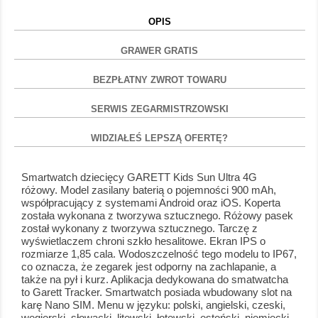
OPIS
GRAWER GRATIS
BEZPŁATNY ZWROT TOWARU
SERWIS ZEGARMISTRZOWSKI
WIDZIAŁEŚ LEPSZĄ OFERTĘ?
Smartwatch dziecięcy GARETT Kids Sun Ultra 4G
różowy. Model zasilany baterią o pojemności 900 mAh,
współpracujący z systemami Android oraz iOS. Koperta
została wykonana z tworzywa sztucznego. Różowy pasek
został wykonany z tworzywa sztucznego. Tarczę z
wyświetlaczem chroni szkło hesalitowe. Ekran IPS o
rozmiarze 1,85 cala. Wodoszczelność tego modelu to IP67,
co oznacza, że zegarek jest odporny na zachlapanie, a
także na pył i kurz. Aplikacja dedykowana do smatwatcha
to Garett Tracker. Smartwatch posiada wbudowany slot na
karę Nano SIM. Menu w języku: polski, angielski, czeski,
węgierski, słowacki, litewski, łotewski, estoński, niemiecki,