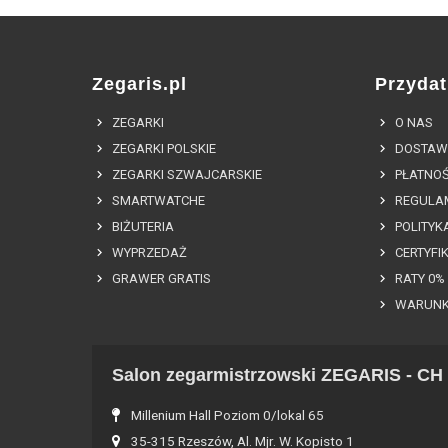
Zegaris.pl
Przydat
ZEGARKI
O NAS
ZEGARKI POLSKIE
DOSTAW
ZEGARKI SZWAJCARSKIE
PŁATNOŚ
SMARTWATCHE
REGULA
BIŻUTERIA
POLITYK
WYPRZEDAŻ
CERTYFI
GRAWER GRATIS
RATY 0%
WARUNK
Salon zegarmistrzowski ZEGARIS - CH 
Millenium Hall Poziom 0/lokal 65
35-315 Rzeszów, Al. Mjr. W. Kopisto 1