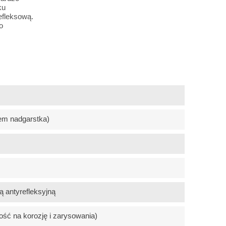
ku
efleksową.
o
em nadgarstka)
 antyrefleksyjną
ość na korozję i zarysowania)