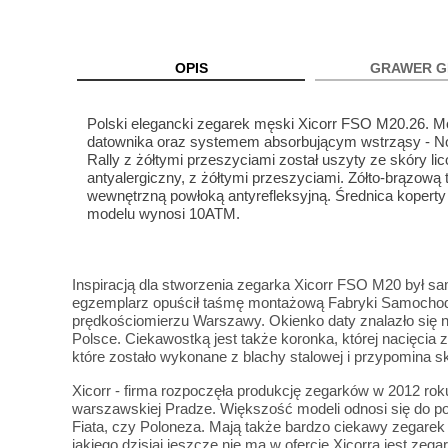
OPIS
GRAWER G
Polski elegancki zegarek męski Xicorr FSO M20.26.
datownika oraz systemem absorbującym wstrząsy - Nov
Rally z żółtymi przeszyciami został uszyty ze skóry 
antyalergiczny, z żółtymi przeszyciami. Zółto-brązową
wewnętrzną powłoką antyrefleksyjną. Średnica koper
modelu wynosi 10ATM.
Inspiracją dla stworzenia zegarka Xicorr FSO M20 był
egzemplarz opuścił taśmę montażową Fabryki Samochodó
prędkościomierzu Warszawy. Okienko daty znalazło się n
Polsce. Ciekawostką jest także koronka, której nacięcia
które zostało wykonane z blachy stalowej i przypomina s
Xicorr - firma rozpoczęła produkcję zegarków w 2012 rok
warszawskiej Pradze. Większość modeli odnosi się do p
Fiata, czy Poloneza. Mają także bardzo ciekawy zegarek
jakiego dzisiaj jeszcze nie ma w ofercie Xicorra jest z