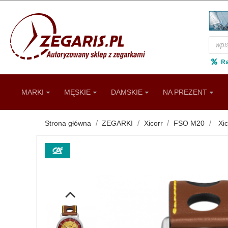
R
MARKI
MĘSKIE
DAMSKIE
NA PREZENT
Strona główna
ZEGARKI
Xicorr
FSO M20
Xi