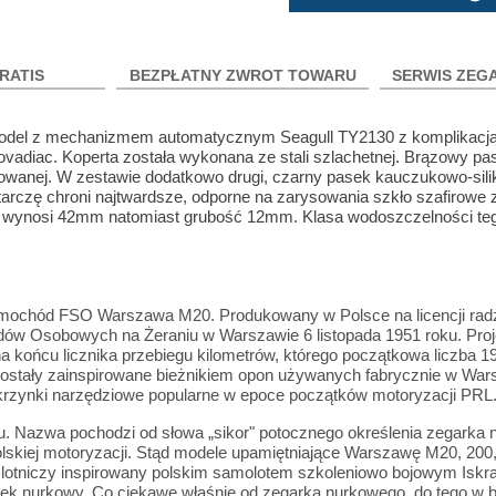
RATIS
BEZPŁATNY ZWROT TOWARU
SERWIS ZEG
 Model z mechanizmem automatycznym Seagull TY2130 z komplikacj
adiac. Koperta została wykonana ze stali szlachetnej. Brązowy pa
licowanej. W zestawie dodatkowo drugi, czarny pasek kauczukowo-sil
 tarczę chroni najtwardsze, odporne na zarysowania szkło szafirowe 
ty wynosi 42mm natomiast grubość 12mm. Klasa wodoszczelności te
 samochód FSO Warszawa M20. Produkowany w Polsce na licencji ra
w Osobowych na Żeraniu w Warszawie 6 listopada 1951 roku. Proje
a końcu licznika przebiegu kilometrów, którego początkowa liczba 
 zostały zainspirowane bieżnikiem opon używanych fabrycznie w War
krzynki narzędziowe popularne w epoce początków motoryzacji PRL. Z
u. Nazwa pochodzi od słowa „sikor" potocznego określenia zegarka 
olskiej motoryzacji. Stąd modele upamiętniające Warszawę M20, 20
 lotniczy inspirowany polskim samolotem szkoleniowo bojowym Iskr
egarek nurkowy. Co ciekawe właśnie od zegarka nurkowego, do tego w 