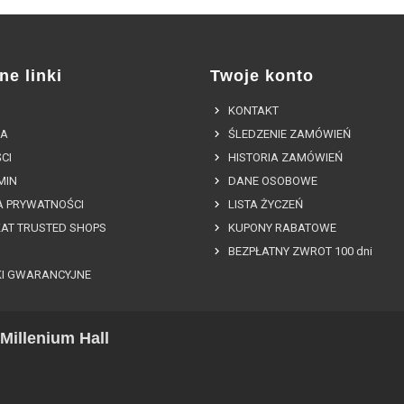
ne linki
Twoje konto
KONTAKT
A
ŚLEDZENIE ZAMÓWIEŃ
CI
HISTORIA ZAMÓWIEŃ
MIN
DANE OSOBOWE
A PRYWATNOŚCI
LISTA ŻYCZEŃ
KAT TRUSTED SHOPS
KUPONY RABATOWE
BEZPŁATNY ZWROT 100 dni
I GWARANCYJNE
Millenium Hall