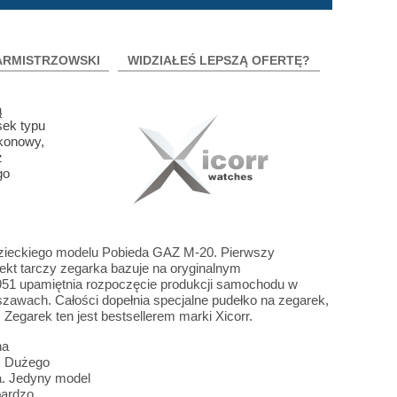
ARMISTRZOWSKI
WIDZIAŁEŚ LEPSZĄ OFERTĘ?
ą
sek typu
ikonowy,
z
go
dzieckiego modelu Pobieda GAZ M-20. Pierwszy
kt tarczy zegarka bazuje na oryginalnym
1951 upamiętnia rozpoczęcie produkcji samochodu w
szawach. Całości dopełnia specjalne pudełko na zegarek,
egarek ten jest bestsellerem marki Xicorr.
na
0, Dużego
a. Jedyny model
bardzo