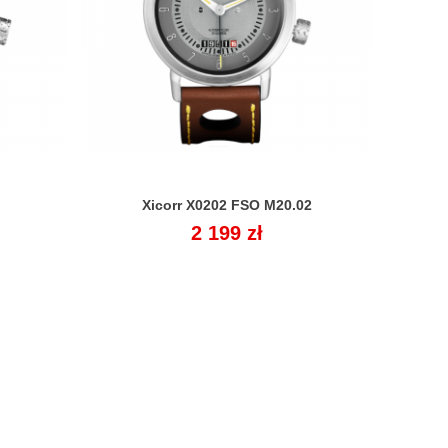
Xicorr X0202 FSO M20.02

Cena
2 199 zł