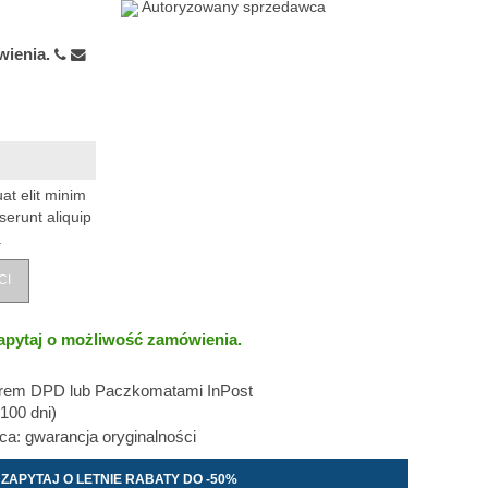
Autoryzowany sprzedawca
wienia.
at elit minim
serunt aliquip
.
CI
apytaj o możliwość zamówienia.
erem DPD lub Paczkomatami InPost
100 dni)
: gwarancja oryginalności
ZAPYTAJ O LETNIE RABATY DO -50%