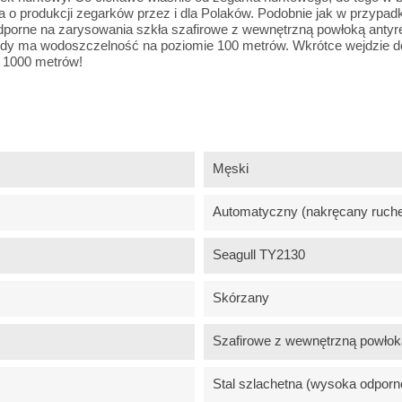
ia o produkcji zegarków przez i dla Polaków. Podobnie jak w przypad
dporne na zarysowania szkła szafirowe z wewnętrzną powłoką antyr
każdy ma wodoszczelność na poziomie 100 metrów. Wkrótce wejdzie d
 1000 metrów!
Męski
Automatyczny (nakręcany ruch
Seagull TY2130
Skórzany
Szafirowe z wewnętrzną powłoką
Stal szlachetna (wysoka odporn