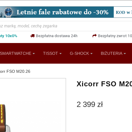
aty 10x0%
Bezpłatna dostawa 24h
Bezpłatny zwrot 10
SMARTWATCHE
TISSOT
G-SHOCK
BIŻUTERIA
corr FSO M20.26
Xicorr FSO M2
2 399 zł