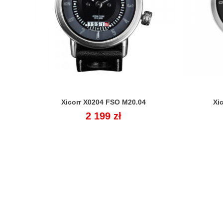
Xicorr X0204 FSO M20.04
Xi

Cena
2 199 zł