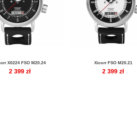
corr X0224 FSO M20.24
Xicorr FSO M20.21


Cena
2 399 zł
Cena
2 399 zł