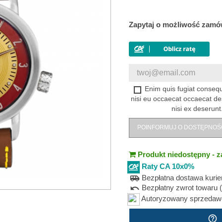
Zapytaj o możliwość zamó
Enim quis fugiat consequ
nisi eu occaecat occaecat de
nisi ex deserunt
POINFORMUJ O DOSTĘPNOŚ
Produkt niedostępny - z
Raty CA 10x0%
Bezpłatna dostawa kuri
airport_shuttle
Bezpłatny zwrot towaru (
undo
Autoryzowany sprzedawca
help_outline