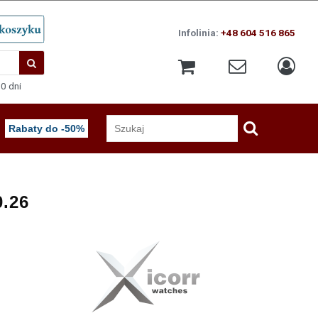
Infolinia:
+48 604 516 865
0 dni
Rabaty do -50%
0.26