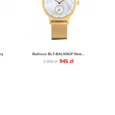
ky
Balticus BLT-BALNSGP New...
BAL

Cena
Cena
945 zł
1 350 zł
regularna