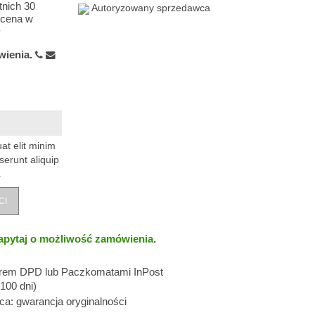
tnich 30
Autoryzowany sprzedawca
ecena w
wienia.
at elit minim
serunt aliquip
.
CI
apytaj o możliwość zamówienia.
erem DPD lub Paczkomatami InPost
100 dni)
: gwarancja oryginalności