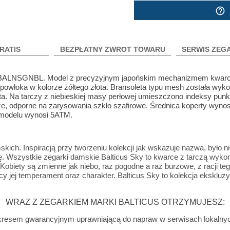
help_outline
RATIS
BEZPŁATNY ZWROT TOWARU
SERWIS ZEG
T-BALNSGNBL. Model z precyzyjnym japońskim mechanizmem kwa
j powłoka w kolorze żółtego złota. Bransoleta typu mesh została wyk
łota. Na tarczy z niebieskiej masy perłowej umieszczono indeksy pun
sze, odporne na zarysowania szkło szafirowe. Średnica koperty wyn
 modelu wynosi 5ATM.
skich. Inspiracją przy tworzeniu kolekcji jak wskazuje nazwa, był
cę. Wszystkie zegarki damskie Balticus Sky to kwarce z tarczą wyk
obiety są zmienne jak niebo, raz pogodne a raz burzowe, z racji tego
y jej temperament oraz charakter. Balticus Sky to kolekcja eksklu
WRAZ Z ZEGARKIEM MARKI BALTICUS OTRZYMUJESZ:
 okresem gwarancyjnym uprawniającą do napraw w serwisach lokalny