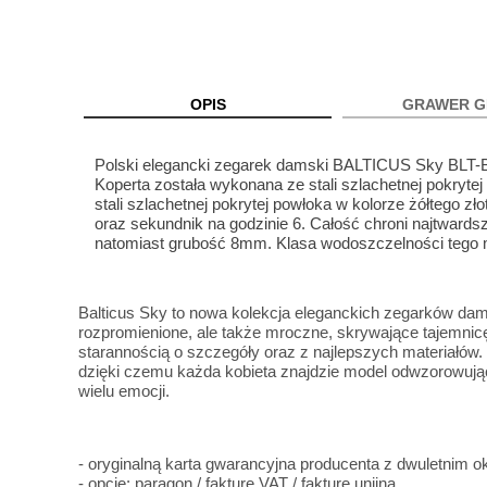
OPIS
GRAWER G
Polski elegancki zegarek damski BALTICUS Sky BL
Koperta została wykonana ze stali szlachetnej pokryte
stali szlachetnej pokrytej powłoka w kolorze żółtego z
oraz sekundnik na godzinie 6. Całość chroni najtward
natomiast grubość 8mm. Klasa wodoszczelności tego
Balticus Sky to nowa kolekcja eleganckich zegarków dam
rozpromienione, ale także mroczne, skrywające tajemni
starannością o szczegóły oraz z najlepszych materiałów. K
dzięki czemu każda kobieta znajdzie model odwzorowując
wielu emocji.
- oryginalną karta gwarancyjna producenta z dwuletnim
- opcje: paragon / fakturę VAT / fakturę unijną,