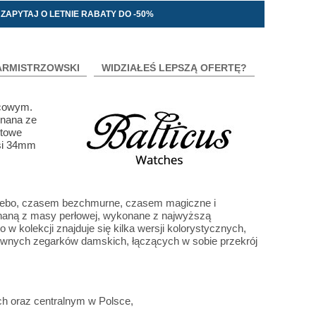
ZAPYTAJ O LETNIE RABATY DO -50%
ARMISTRZOWSKI
WIDZIAŁEŚ LEPSZĄ OFERTĘ?
rcowym.
onana ze
ktowe
osi 34mm
o niebo, czasem bezchmurne, czasem magiczne i
onaną z masy perłowej, wykonane z najwyższą
 w kolekcji znajduje się kilka wersji kolorystycznych,
zywnych zegarków damskich, łączących w sobie przekrój
ch oraz centralnym w Polsce,