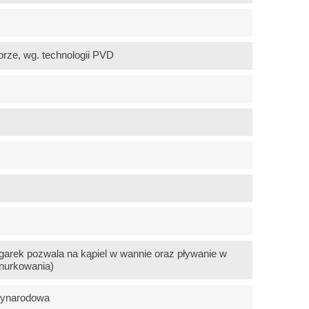
orze, wg. technologii PVD
arek pozwala na kąpiel w wannie oraz pływanie w
nurkowania)
zynarodowa