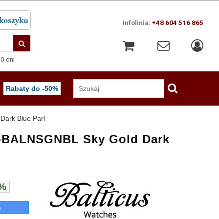
Infolinia:
+48 604 516 865
0 dni
Rabaty do -50%
ark Blue Parl
-BALNSGNBL Sky Gold Dark
0%
n