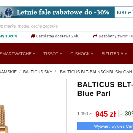
aty 10x0%
Bezpłatna dostawa 24h
Bezpłatny zwrot 10
SMARTWATCHE
TISSOT
G-SHOCK
BIŻUTERIA
DAMSKIE
BALTICUS SKY
BALTICUS BLT-BALNSGNBL Sky Gold D
BALTICUS BLT
Blue Parl
945 zł
- 3
1 350 zł
Wyświetl wykres Ce