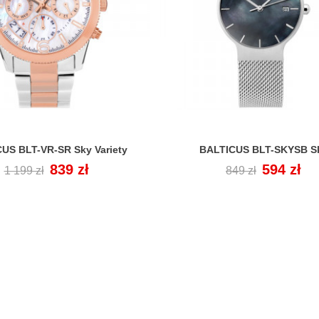
US BLT-VR-SR Sky Variety
BALTICUS BLT-SKYSB S


Cena
Cena
839 zł
Cena
Cena
594 zł
1 199 zł
849 zł
regularna
regularna