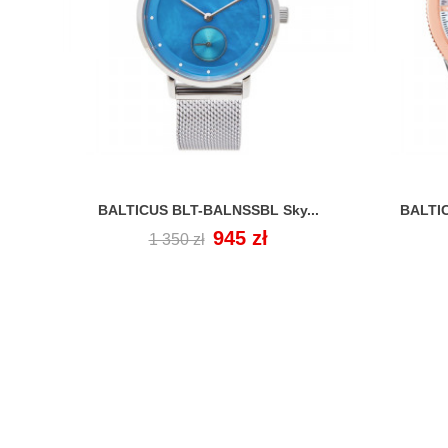
BALTICUS BLT-BALNSSBL Sky...
BALTIC

Cena
Cena
945 zł
1 350 zł
regularna