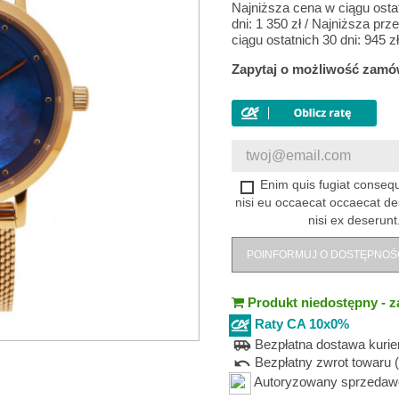
Najniższa cena w ciągu osta
dni:
1 350 zł
/
Najniższa prz
ciągu ostatnich 30 dni:
945 zł
Zapytaj o możliwość zamó
Enim quis fugiat consequ
nisi eu occaecat occaecat de
nisi ex deserunt
POINFORMUJ O DOSTĘPNOŚ
Produkt niedostępny - z
Raty CA 10x0%
Bezpłatna dostawa kuri
airport_shuttle
Bezpłatny zwrot towaru (
undo
Autoryzowany sprzedawca