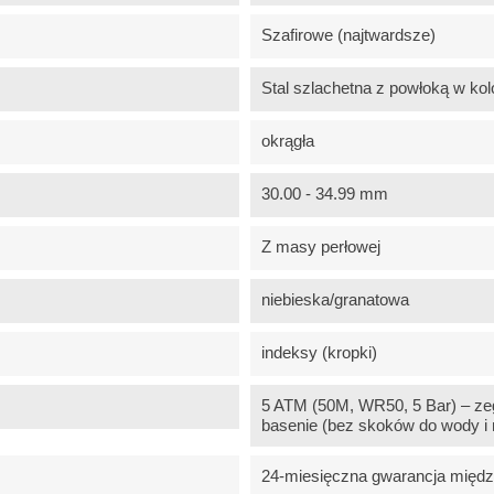
Szafirowe (najtwardsze)
Stal szlachetna z powłoką w kol
okrągła
30.00 - 34.99 mm
Z masy perłowej
niebieska/granatowa
indeksy (kropki)
5 ATM (50M, WR50, 5 Bar) – zeg
basenie (bez skoków do wody i 
24-miesięczna gwarancja międ