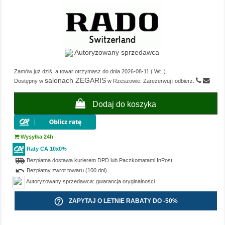
Autoryzowany sprzedawca
Zamów już dziś, a towar otrzymasz do dnia
2026-08-11
(
Wt.
).
salonach ZEGARIS
Dostępny w
w Rzeszowie. Zarezerwuj i odbierz.
Dodaj do koszyka
Wysyłka 24h
Raty CA 10x0%
airport_shuttle
Bezpłatna dostawa kurierem DPD lub Paczkomatami InPost
undo
Bezpłatny zwrot towaru (100 dni)
Autoryzowany sprzedawca: gwarancja oryginalności
help_outline
ZAPYTAJ O LETNIE RABATY DO -50%