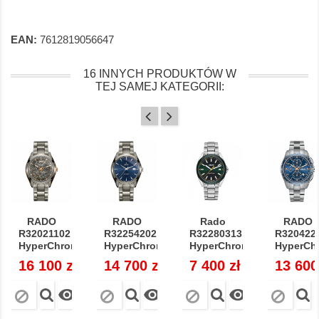
EAN:
7612819056647
16 INNYCH PRODUKTÓW W
TEJ SAMEJ KATEGORII:
RADO
RADO
Rado
RADO
R32021102
R32254202
R32280313
R320422
HyperChrome...
HyperChrome...
HyperChrome
HyperChr
Cena
16 100 zł
Cena
14 700 zł
Cena
7 400 zł
Cena
13 600


