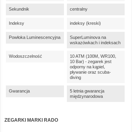
Sekundnik
centralny
Indeksy
indeksy (kreski)
Powłoka Luminescencyjna
SuperLuminova na
wskazówkach i indeksach
Wodoszczelność
10 ATM (100M, WR100,
10 Bar) - zegarek jest
odporny na kąpiel,
pływanie oraz scuba-
diving
Gwarancja
5 letnia gwarancja
międzynarodowa
ZEGARKI MARKI RADO