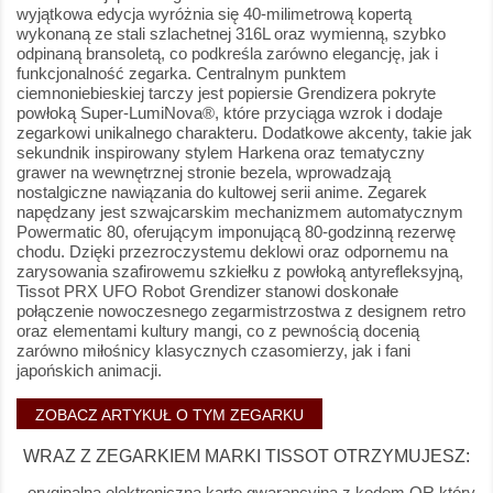
wyjątkowa edycja wyróżnia się 40-milimetrową kopertą
wykonaną ze stali szlachetnej 316L oraz wymienną, szybko
odpinaną bransoletą, co podkreśla zarówno elegancję, jak i
funkcjonalność zegarka. Centralnym punktem
ciemnoniebieskiej tarczy jest popiersie Grendizera pokryte
powłoką Super-LumiNova®, które przyciąga wzrok i dodaje
zegarkowi unikalnego charakteru. Dodatkowe akcenty, takie jak
sekundnik inspirowany stylem Harkena oraz tematyczny
grawer na wewnętrznej stronie bezela, wprowadzają
nostalgiczne nawiązania do kultowej serii anime. Zegarek
napędzany jest szwajcarskim mechanizmem automatycznym
Powermatic 80, oferującym imponującą 80-godzinną rezerwę
chodu. Dzięki przezroczystemu deklowi oraz odpornemu na
zarysowania szafirowemu szkiełku z powłoką antyrefleksyjną,
Tissot PRX UFO Robot Grendizer stanowi doskonałe
połączenie nowoczesnego zegarmistrzostwa z designem retro
oraz elementami kultury mangi, co z pewnością docenią
zarówno miłośnicy klasycznych czasomierzy, jak i fani
japońskich animacji.
ZOBACZ ARTYKUŁ O TYM ZEGARKU
WRAZ Z ZEGARKIEM MARKI TISSOT OTRZYMUJESZ:
- oryginalną elektroniczną kartę gwarancyjną z kodem QR który