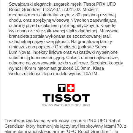
Szwajcarski elegancki zegarek męski Tissot PRX UFO
Robot Grendizer T137.407.11.041.02. Model z
mechanizmem automatycznym z 80 godzinną rezerwą
chodu, oraz sprężyną włosową Nivachon zapewniającą
ochronę przed działaniem pól magnetycznych. Kopertę
wykonano ze szczotkowanej stali szlachetnej. Masywna
bransoleta została wykonana ze szczotkowanej stali
szlachetnej najwyższej jakości. Na granatowej tarczy
umieszczono popiersie Grendizera (pokryte Super-
LumiNova), indeksy liniowe oraz wskazówki wypełnione
substancją luminescencyjną. Całość chroni najtwardsze,
odporne na zarysowania szkło szafirowe. Średnica koperty
wynosi 40mm natomiast grubość 10,9mm. Klasa
wodoszczelności tego modelu wynosi 10ATM.
Tissot wprowadza na rynek nowy zegarek PRX UFO Robot
Grendizer, który harmonijnie łączy styl inspirowany latami 70. z
elementami japońskiego anime "UFO Robot Grendizer". Ta