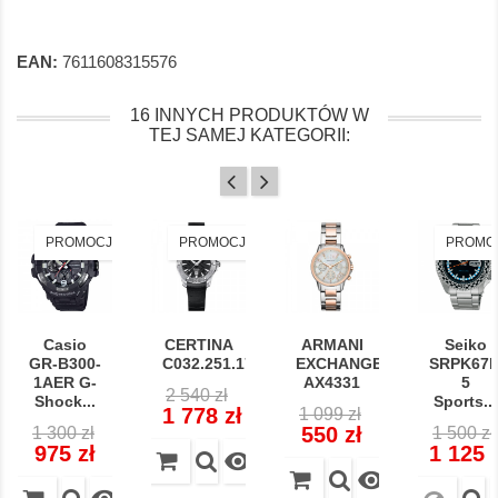
EAN:
7611608315576
16 INNYCH PRODUKTÓW W
TEJ SAMEJ KATEGORII:
PROMOCJA!
PROMOCJA!
PROMO
Casio
CERTINA
ARMANI
Seiko
GR-B300-
C032.251.17.051.00...
EXCHANGE
SRPK67
1AER G-
AX4331
5
Cena
Cena
2 540 zł
Shock...
Sports...
Cena
Cena
regularna
1 778 zł
1 099 zł
Cena
Cena
Cena
regularna
550 zł
1 300 zł
1 500 zł
regularna
regular
975 zł
1 125 

