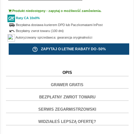
Produkt niedostępny - zapytaj o możliwość zamówienia.
Raty CA 10x0%
airport_shuttle
Bezpłatna dostawa kurierem DPD lub Paczkomatami InPost
undo
Bezpłatny zwrot towaru (100 dni)
Autoryzowany sprzedawca: gwarancja oryginalności
help_outline
ZAPYTAJ O LETNIE RABATY DO -50%
OPIS
GRAWER GRATIS
BEZPŁATNY ZWROT TOWARU
SERWIS ZEGARMISTRZOWSKI
WIDZIAŁEŚ LEPSZĄ OFERTĘ?