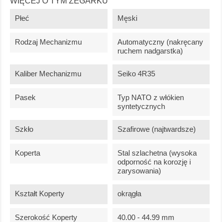
WIĘCEJ O TYM ZEGARKU
Płeć
Męski
Rodzaj Mechanizmu
Automatyczny (nakręcany
ruchem nadgarstka)
Kaliber Mechanizmu
Seiko 4R35
Pasek
Typ NATO z włókien
syntetycznych
Szkło
Szafirowe (najtwardsze)
Koperta
Stal szlachetna (wysoka
odporność na korozję i
zarysowania)
Kształt Koperty
okrągła
Szerokość Koperty
40.00 - 44.99 mm