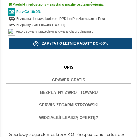
Produkt niedostępny - zapytaj o możliwość zamówienia.
Raty CA 10x0%
airport_shuttle
Bezpłatna dostawa kurierem DPD lub Paczkomatami InPost
undo
Bezpłatny zwrot towaru (100 dni)
Autoryzowany sprzedawca: gwarancja oryginalności
help_outline
ZAPYTAJ O LETNIE RABATY DO -50%
OPIS
GRAWER GRATIS
BEZPŁATNY ZWROT TOWARU
SERWIS ZEGARMISTRZOWSKI
WIDZIAŁEŚ LEPSZĄ OFERTĘ?
Sportowy zegarek męski SEIKO Prospex Land Tortoise SI