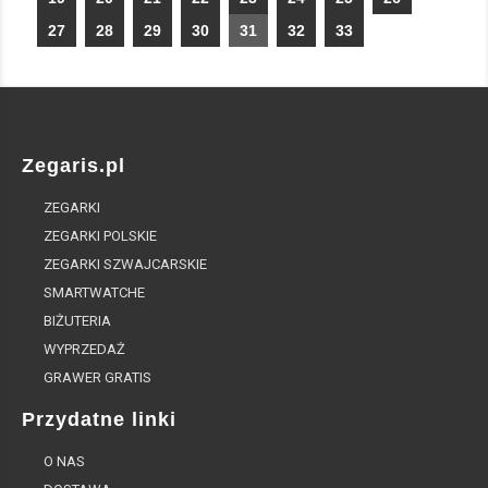
27
28
29
30
31
32
33
Zegaris.pl
ZEGARKI
ZEGARKI POLSKIE
ZEGARKI SZWAJCARSKIE
SMARTWATCHE
BIŻUTERIA
WYPRZEDAŻ
GRAWER GRATIS
Przydatne linki
O NAS