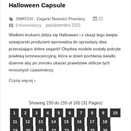
Halloween Capsule
23
SWATCH - Zegarki Nowości Premiery

października 2021
0 Komentarzy

Wielkimi krokami zbliża się Halloween i z okazji tego święta
szwajcarski producent wprowadza do sprzedaży dwa
przerażająco dobre zegarki! Obydwa modele zostały pokryte
powłoką luminescencyjną, która w dzień pochłania światło
dzienne aby po zmroku ukazać prawdziwe oblicze tych
mrocznych czasomierzy.
Czytaj więcej
Showing 150 do 155 of 165 (31 Pages)
1
2
3
4
5
6
7
8
9
10
11
12
13
14
15
16
17
18
19
20
21
22
23
24
25
26